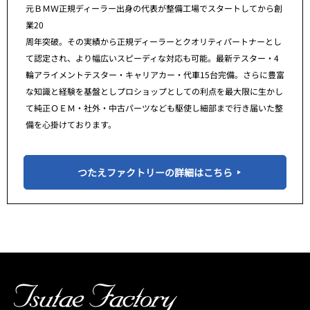
元ＢＭＷ正規ディーラー出身の代表が整備工場でスタートしてから創
業20
周年突破。その実績から正規ディーラーとクオリティパートナーとし
て認定され、より幅広いスピーディな対応も可能。最新テスター・4
輪アライメントテスター・キャリアカー・代車15台完備。さらに豊富
な知識と経験を基盤としプロショップとしての利点を最大限に生かし
て純正ＯＥＭ・社外・中古パーツなども駆使し細部まで行き届いた整
備を心掛けております。
つたえファクトリーの詳細はこちら