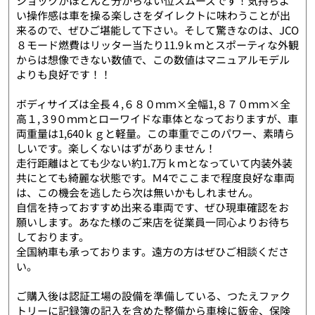
ショックがほとんど分からない位スムーズです！気持ちよ
い操作感は車を操る楽しさをダイレクトに味わうことが出
来るので、ぜひご堪能して下さい。そして驚きなのは、JCO
８モード燃費はリッター当たり11.9ｋｍとスポーティな外観
からは想像できない数値で、この数値はマニュアルモデル
よりも良好です！！
ボディサイズは全長４,６８０ｍｍ×全幅1,８７０ｍｍ×全
高１,３9０ｍｍとローワイドな車体となっておりますが、車
両重量は1,640ｋｇと軽量。この車重でこのパワー、素晴ら
しいです。楽しくないはずがありません！
走行距離はとても少ない約1.7万ｋｍとなっていて内装外装
共にとても綺麗な状態です。Ｍ4でここまで程度良好な車両
は、この機会を逃したら次は無いかもしれません。
自信を持っておすすめ出来る車両です、ぜひ現車確認をお
願いします。あなた様のご来店を従業員一同心よりお待ち
しております。
全国納車も承っております。遠方の方はぜひご相談くださ
い。
ご購入後は認証工場の設備を準備している、つたえファク
トリーに記録簿の記入を含めた整備から車検に鈑金、保険