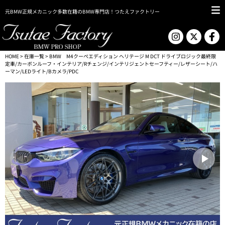
元BMW正規メカニック多数在籍のBMW専門店！つたえファクトリー
HOME
>
在庫一覧
> BMW M4クーペエディション ヘリテージ M DCT ドライブロジック最終限
定車/カーボンルーフ・インテリア/Rチェンジ/インテリジェントセーフティー/レザーシート/ハ
ーマン/LEDライト/Bカメラ/PDC