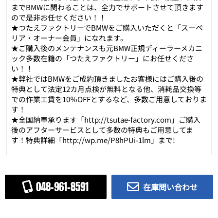
までBMWに関わることは、全力でサポートさせて頂きます
ので是非お任せください！！
★つたえファクトリーでBMWをご購入いただくと「スーペ
リア・オーナー会員」になれます。
★ご購入後のメンテナンスも元BMW正規ディーラーメカニ
ック多数在籍の「つたえファクトリー」にお任せくださ
い！！
★弊社ではBMWをご成約頂きましたお客様にはご購入後の
特典として法定12カ月点検が無料となる他、消耗品交換等
での作業工賃を10％OFFとするなど、多数ご用意しておりま
す！
★全国納車承ります「http://tsutae-factory.com」ご購入
後のアフターサービスとして多数の特典もご用意してま
す！特典詳細「http://wp.me/P8hPUi-1lm」まで!
048-961-8591
在庫問い合わせ