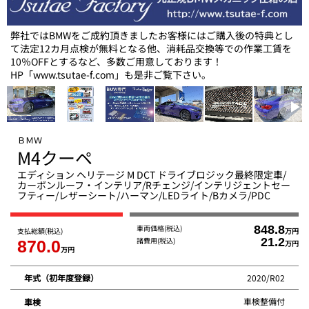
弊社ではBMWをご成約頂きましたお客様にはご購入後の特典とし
て法定12カ月点検が無料となる他、消耗品交換等での作業工賃を
10％OFFとするなど、多数ご用意しております！
HP「www.tsutae-f.com」も是非ご覧下さい。
ＢＭＷ
M4クーペ
エディション ヘリテージ M DCT ドライブロジック最終限定車/
カーボンルーフ・インテリア/Rチェンジ/インテリジェントセー
フティー/レザーシート/ハーマン/LEDライト/Bカメラ/PDC
車両価格
(税込)
848.8
支払総額
(税込)
万円
諸費用
(税込)
21.2
870.0
万円
万円
2020/R02
年式（初年度登録）
車検整備付
車検