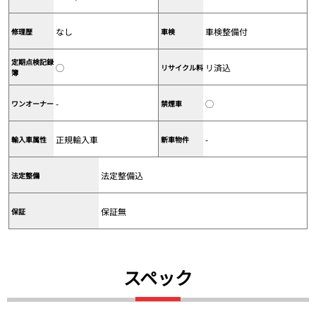
なし
車検整備付
修理歴
車検
定期点検記録
◯
リ済込
リサイクル料
簿
-
◯
ワンオーナー
禁煙車
正規輸入車
-
輸入車属性
新車物件
法定整備込
法定整備
保証無
保証
スペック