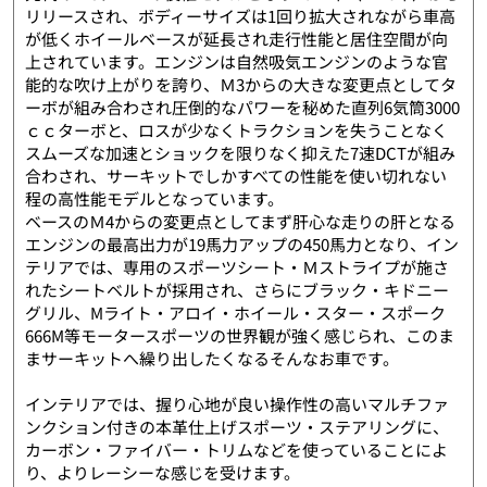
リリースされ、ボディーサイズは1回り拡大されながら車高
が低くホイールベースが延長され走行性能と居住空間が向
上されています。エンジンは自然吸気エンジンのような官
能的な吹け上がりを誇り、Ｍ3からの大きな変更点としてタ
ーボが組み合わされ圧倒的なパワーを秘めた直列6気筒3000
ｃｃターボと、ロスが少なくトラクションを失うことなく
スムーズな加速とショックを限りなく抑えた7速DCTが組み
合わされ、サーキットでしかすべての性能を使い切れない
程の高性能モデルとなっています。
ベースのＭ4からの変更点としてまず肝心な走りの肝となる
エンジンの最高出力が19馬力アップの450馬力となり、イン
テリアでは、専用のスポーツシート・Ｍストライプが施さ
れたシートベルトが採用され、さらにブラック・キドニー
グリル、Mライト・アロイ・ホイール・スター・スポーク
666M等モータースポーツの世界観が強く感じられ、このま
まサーキットへ繰り出したくなるそんなお車です。
インテリアでは、握り心地が良い操作性の高いマルチファ
ンクション付きの本革仕上げスポーツ・ステアリングに、
カーボン・ファイバー・トリムなどを使っていることによ
り、よりレーシーな感じを受けます。