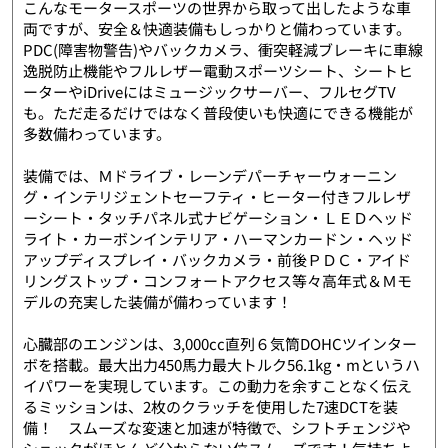
こんなモータースポーツの世界から取って出したような車
両ですが、安全＆快適装備もしっかりと備わっています。
PDC(障害物警告)やバックカメラ、衝突軽減ブレーキに車線
逸脱防止機能やフルレザー電動スポーツシート、シートヒ
ーターやiDriveにはミュージックサーバー、フルセグTV
も。ただ走るだけではなく普段使いも快適にできる機能が
多数備わっています。
装備では、Ｍドライブ・レーンデパーチャーウォーニン
グ・インテリジェントセーフティ・ヒーター付きフルレザ
ーシート・タッチパネル式ナビゲーション・ＬＥＤヘッド
ライト・カーボンインテリア・ハーマンカードン・ヘッド
アップディスプレイ・バックカメラ・前後ＰＤＣ・アイド
リングストップ・コンフォートアクセス等々高年式＆Ｍモ
デルの充実した装備が備わっています！
心臓部のエンジンは、3,000cc直列６気筒DOHCツインター
ボを搭載。最大出力450馬力最大トルク56.1kg・mというハ
イパワーを実現しています。この動力を余すことなく伝え
るミッションは、2枚のクラッチを使用した7速DCTを装
備！ スムーズな変速と加速が特徴で、シフトチェンジや