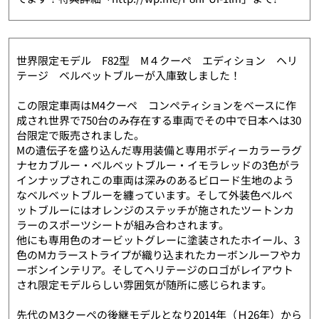
世界限定モデル F82型 M４クーペ エディション ヘリ
テージ ベルベットブルーが入庫致しました！
この限定車両はM4クーペ コンペティションをベースに作
成され世界で750台のみ存在する車両でその中で日本へは30
台限定で販売されました。
Mの遺伝子を盛り込んだ専用装備と専用ボディーカラーラグ
ナセカブルー・ベルベットブルー・イモラレッドの3色がラ
インナップされこの車両は深みのあるビロード生地のよう
なベルベットブルーを纏っています。そして外装色ベルベ
ットブルーにはオレンジのステッチが施されたツートンカ
ラーのスポーツシートが組み合わされます。
他にも専用色のオービットグレーに塗装されたホイール、3
色のMカラーストライプが織り込まれたカーボンルーフやカ
ーボンインテリア。そしてヘリテージのロゴがレイアウト
され限定モデルらしい雰囲気が随所に感じられます。
先代のＭ3クーペの後継モデルとなり2014年（Ｈ26年）から