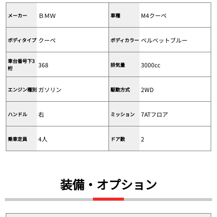
ＢＭＷ
M4クーペ
メーカー
車種
クーペ
ベルベットブルー
ボディタイプ
ボディカラー
車台番号下3
368
3000cc
排気量
桁
ガソリン
2WD
エンジン種別
駆動方式
右
7ATフロア
ハンドル
ミッション
4人
2
乗車定員
ドア数
装備・オプション