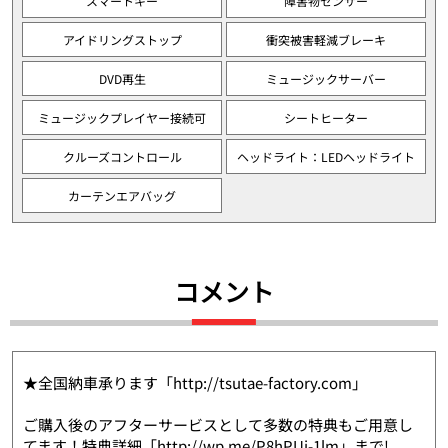
スマートキー
障害物センサー
アイドリングストップ
衝突被害軽減ブレーキ
DVD再生
ミュージックサーバー
ミュージックプレイヤー接続可
シートヒーター
クルーズコントロール
ヘッドライト：LEDヘッドライト
カーテンエアバッグ
コメント
★全国納車承ります「http://tsutae-factory.com」
ご購入後のアフターサービスとして多数の特典もご用意し
てます！特典詳細「http://wp.me/P8hPUi-1lm」まで!