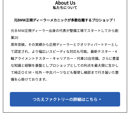
About Us
私たちについて
元BMW正規ディーラーメカニックが多数在籍するプロショップ！
元ＢＭＷ正規ディーラー出身の代表が整備工場でスタートしてから創
業20
周年突破。その実績から正規ディーラーとクオリティパートナーとし
て認定され、より幅広いスピーディな対応も可能。最新テスター・4
輪アライメントテスター・キャリアカー・代車15台完備。さらに豊富
な知識と経験を基盤としプロショップとしての利点を最大限に生かし
て純正ＯＥＭ・社外・中古パーツなども駆使し細部まで行き届いた整
備を心掛けております。
つたえファクトリーの詳細はこちら