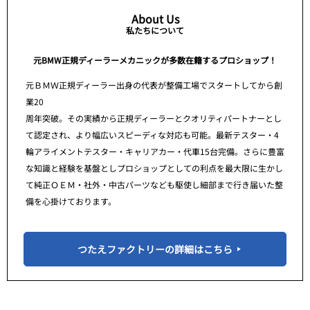
About Us
私たちについて
元BMW正規ディーラーメカニックが多数在籍するプロショップ！
元ＢＭＷ正規ディーラー出身の代表が整備工場でスタートしてから創
業20
周年突破。その実績から正規ディーラーとクオリティパートナーとし
て認定され、より幅広いスピーディな対応も可能。最新テスター・4
輪アライメントテスター・キャリアカー・代車15台完備。さらに豊富
な知識と経験を基盤としプロショップとしての利点を最大限に生かし
て純正ＯＥＭ・社外・中古パーツなども駆使し細部まで行き届いた整
備を心掛けております。
つたえファクトリーの詳細はこちら