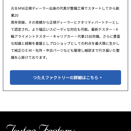
元ＢＭＷ正規ディーラー出身の代表が整備工場でスタートしてから創
業20
周年突破。その実績から正規ディーラーとクオリティパートナーとし
て認定され、より幅広いスピーディな対応も可能。最新テスター・4
輪アライメントテスター・キャリアカー・代車15台完備。さらに豊富
な知識と経験を基盤としプロショップとしての利点を最大限に生かし
て純正ＯＥＭ・社外・中古パーツなども駆使し細部まで行き届いた整
備を心掛けております。
つたえファクトリーの詳細はこちら