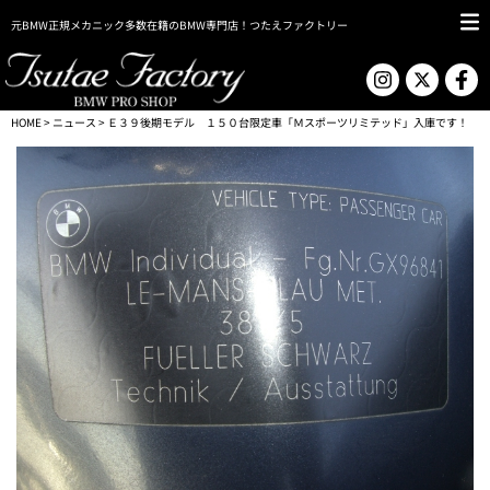
元BMW正規メカニック多数在籍のBMW専門店！つたえファクトリー
HOME
>
ニュース
> Ｅ３９後期モデル １５０台限定車「Ｍスポーツリミテッド」入庫です！