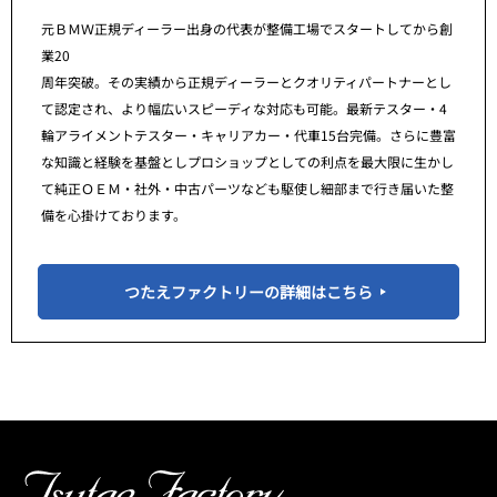
元ＢＭＷ正規ディーラー出身の代表が整備工場でスタートしてから創
業20
周年突破。その実績から正規ディーラーとクオリティパートナーとし
て認定され、より幅広いスピーディな対応も可能。最新テスター・4
輪アライメントテスター・キャリアカー・代車15台完備。さらに豊富
な知識と経験を基盤としプロショップとしての利点を最大限に生かし
て純正ＯＥＭ・社外・中古パーツなども駆使し細部まで行き届いた整
備を心掛けております。
つたえファクトリーの詳細はこちら