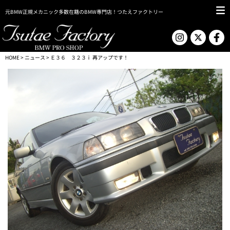
元BMW正規メカニック多数在籍のBMW専門店！つたえファクトリー
HOME
>
ニュース
> Ｅ３６ ３２３ｉ 再アップです！