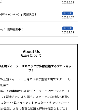
せ
2026.5.15
ニュース
 GWキャンペーン」開催決定！
2026.4.27
ニュース
ージ 随時更新中！
2026.1.18
About Us
私たちについて
W正規ディーラーメカニックが多数在籍するプロショッ
プ！
ＭＷ正規ディーラー出身の代表が整備工場でスタートし
創業20
突破。その実績から正規ディーラーとクオリティパート
として認定され、より幅広いスピーディな対応も可能。
テスター・4輪アライメントテスター・キャリアカー・
5台完備。さらに豊富な知識と経験を基盤としプロシ