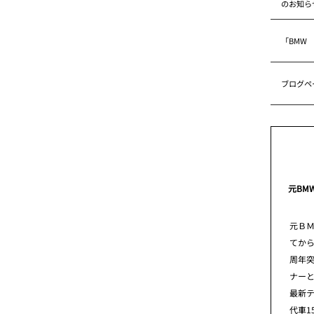
のお知ら
「BMW
ブログペ
元BM
元Ｂ
てから
周年
ナー
最新
代車1