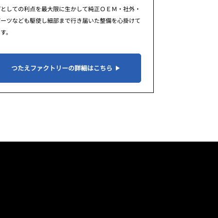
プとしての利点を最大限に生かして純正ＯＥＭ・社外・
パーツなども駆使し細部まで行き届いた整備を心掛けて
ます。
つたえファクトリーの詳細はこちら