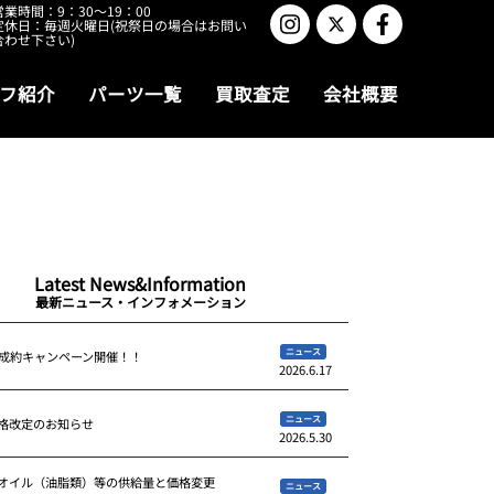
営業時間：9：30～19：00
定休日：毎週火曜日(祝祭日の場合はお問い
合わせ下さい)
フ紹介
パーツ一覧
買取査定
会社概要
Latest News&Information
最新ニュース・インフォメーション
ニュース
ご成約キャンペーン開催！！
2026.6.17
ニュース
格改定のお知らせ
2026.5.30
オイル（油脂類）等の供給量と価格変更
ニュース