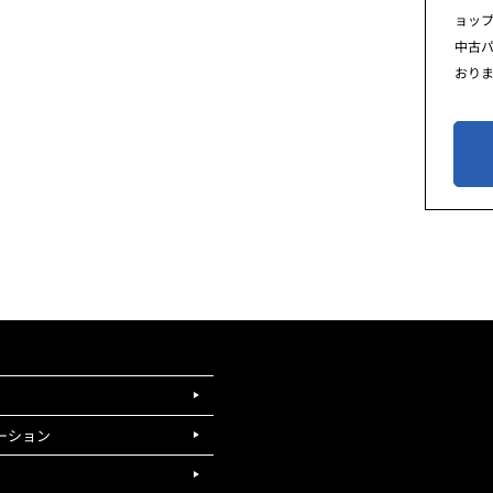
ョッ
中古
おり
ーション