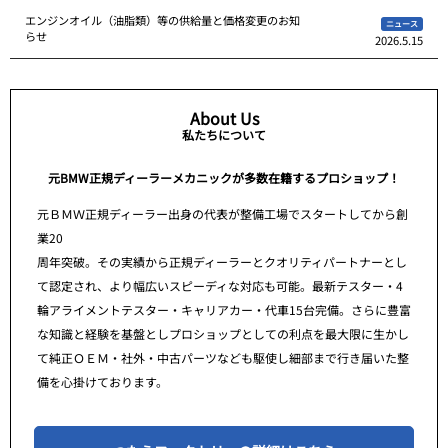
エンジンオイル（油脂類）等の供給量と価格変更のお知
ニュース
らせ
2026.5.15
About Us
私たちについて
元BMW正規ディーラーメカニックが多数在籍するプロショップ！
元ＢＭＷ正規ディーラー出身の代表が整備工場でスタートしてから創
業20
周年突破。その実績から正規ディーラーとクオリティパートナーとし
て認定され、より幅広いスピーディな対応も可能。最新テスター・4
輪アライメントテスター・キャリアカー・代車15台完備。さらに豊富
な知識と経験を基盤としプロショップとしての利点を最大限に生かし
て純正ＯＥＭ・社外・中古パーツなども駆使し細部まで行き届いた整
備を心掛けております。