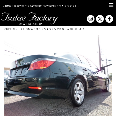
元BMW正規メカニック多数在籍のBMW専門店！つたえファクトリー
HOME
>
ニュース
> ＢＭＷ５３０ｉハイラインＰＫＧ 入庫しました！