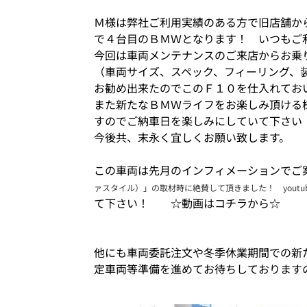
Ｍ様は弊社ご利用実績のある方で旧店舗か
で４台目のＢＭＷとなります！ いつもご
今回は車両メンテナンスのご来店からお乗
（車両サイズ、スペック、フィーリング、
お勧め出来たのでこのＦ１０を仕入れてお
また新たなＢＭＷライフをお楽しみ頂ける
すのでご納車日を楽しみにしていて下さい
今後共、末永く宜しくお願い致します。
この車両は先月のインフィメーションでご
ァスタイル）」の取材時に絶賛して頂きました！ youtu
て下さい！
☆動画はコチラから☆
他にも車両委託注文や冬季休業期間での新
定車両等準備を進めてお待ちしております