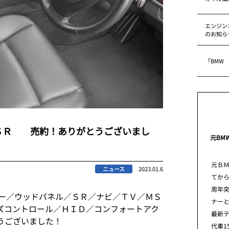
エンジン
のお知ら
「BMW
ＳＲ 売約！ありがとうございまし
元BM
元Ｂ
ニュース
2023.01.6
てから
周年
ター／ウッドパネル／ＳＲ／ナビ／ＴＶ／ＭＳ
ナー
ズコントロール／ＨＩＤ／コンフォートアク
最新
うございました！
代車1