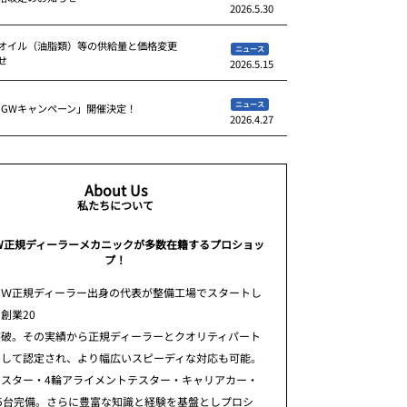
2026.5.30
オイル（油脂類）等の供給量と価格変更
ニュース
せ
2026.5.15
ニュース
 GWキャンペーン」開催決定！
2026.4.27
About Us
私たちについて
W正規ディーラーメカニックが多数在籍するプロショッ
プ！
ＭＷ正規ディーラー出身の代表が整備工場でスタートし
創業20
突破。その実績から正規ディーラーとクオリティパート
として認定され、より幅広いスピーディな対応も可能。
テスター・4輪アライメントテスター・キャリアカー・
5台完備。さらに豊富な知識と経験を基盤としプロシ