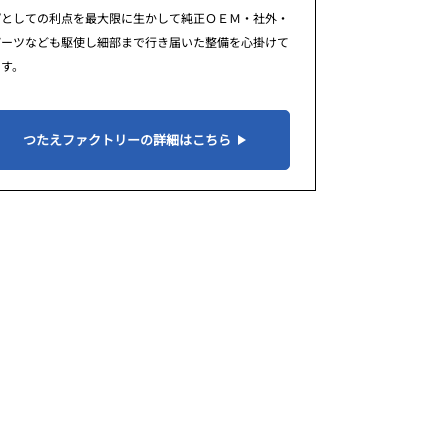
プとしての利点を最大限に生かして純正ＯＥＭ・社外・
パーツなども駆使し細部まで行き届いた整備を心掛けて
ます。
つたえファクトリーの詳細はこちら