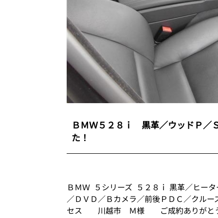
ＢＭＷ５２８ｉ 黒革／ウッドＰ／
た！
ＢＭＷ ５シリーズ ５２８ｉ 黒革／ヒー
／ＤＶＤ／Ｂカメラ／前後ＰＤＣ／クルー
セス 川越市 Ｍ様 ご成約ありがと