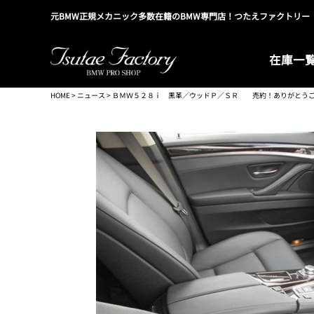
元BMW正規メカニック多数在籍のBMW専門店！つたえファクトリー
在庫一
HOME
>
ニュース
> ＢＭＷ５２８ｉ 黒革／ウッドＰ／ＳＲ 売約！ありがとう