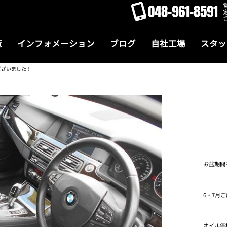
048-961-8591
覧
インフォメーション
ブログ
自社工場
スタッ
ございました！
お盆期間
6・7月
オイル価