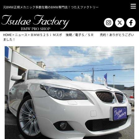
元BMW正規メカニック多数在籍のBMW専門店！つたえファクトリー
HOME
>
ニュース
> ＢＭＷ５２５ｉ Ｍスポ 後期／電子Ｓ／ＳＲ 売約！ありがとうござい
ました！