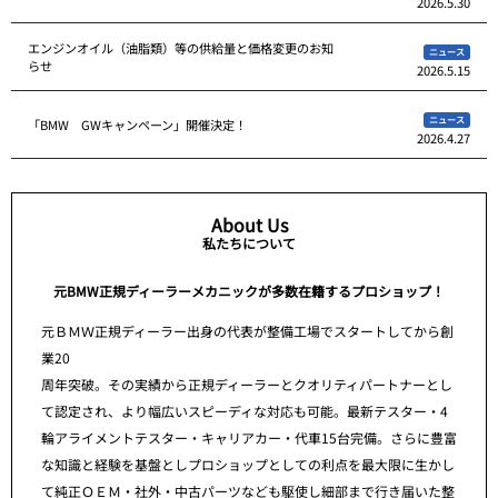
2026.5.30
エンジンオイル（油脂類）等の供給量と価格変更のお知
ニュース
らせ
2026.5.15
ニュース
「BMW GWキャンペーン」開催決定！
2026.4.27
About Us
私たちについて
元BMW正規ディーラーメカニックが多数在籍するプロショップ！
元ＢＭＷ正規ディーラー出身の代表が整備工場でスタートしてから創
業20
周年突破。その実績から正規ディーラーとクオリティパートナーとし
て認定され、より幅広いスピーディな対応も可能。最新テスター・4
輪アライメントテスター・キャリアカー・代車15台完備。さらに豊富
な知識と経験を基盤としプロショップとしての利点を最大限に生かし
て純正ＯＥＭ・社外・中古パーツなども駆使し細部まで行き届いた整