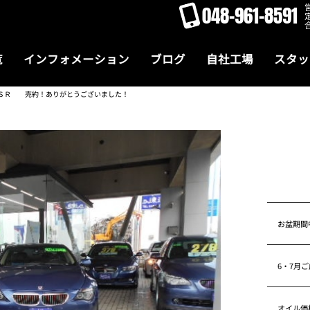
048-961-8591
覧
インフォメーション
ブログ
自社工場
スタッ
ラ・ＳＲ 売約！ありがとうございました！
お盆期間
6・7月
オイル価