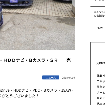
エンジン
のお知ら
「BMW
ジ・ＨＤＤナビ・Ｂカメラ・ＳＲ 売
元BM
元Ｂ
ニュース
2018.04.14
てから
周年
iDrive・HDDナビ・PDC・Bカメラ・19AW・
ナー
がとうございました！
最新
代車1