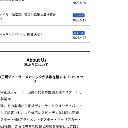
2026.5.30
オイル（油脂類）等の供給量と価格変更
ニュース
せ
2026.5.15
ニュース
 GWキャンペーン」開催決定！
2026.4.27
About Us
私たちについて
W正規ディーラーメカニックが多数在籍するプロショッ
プ！
ＭＷ正規ディーラー出身の代表が整備工場でスタートし
創業20
突破。その実績から正規ディーラーとクオリティパート
として認定され、より幅広いスピーディな対応も可能。
テスター・4輪アライメントテスター・キャリアカー・
5台完備。さらに豊富な知識と経験を基盤としプロシ