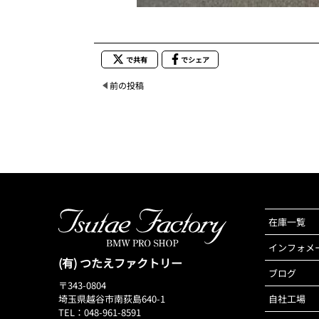
で共有
でシェア
前の投稿
在庫一覧
インフォメ
(有) つたえファクトリー
ブログ
〒343-0804
埼玉県越谷市南荻島640-1
自社工場
TEL：048-961-8591