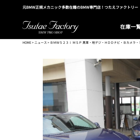
元BMW正規メカニック多数在籍のBMW専門店！つたえファクトリー
在庫一
HOME
>
ニュース
> ＢＭＷ５２３ｉ ＭＳＰ 黒革・地デジ・ＨＤＤナビ・Ｂカメ