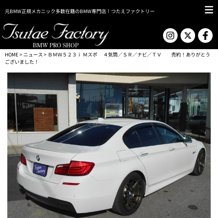
元BMW正規メカニック多数在籍のBMW専門店！つたえファクトリー
HOME
>
ニュース
> ＢＭＷ５２３ｉ Ｍスポ ４気筒／ＳＲ／ナビ／ＴＶ 売約！ありがとう
ございました！