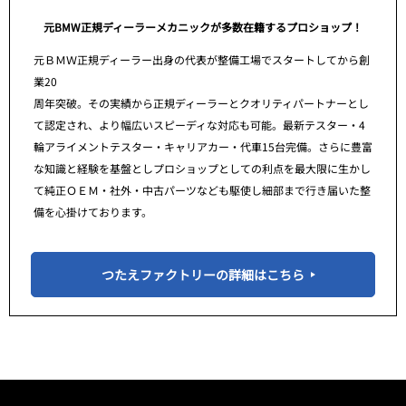
元BMW正規ディーラーメカニックが多数在籍するプロショップ！
元ＢＭＷ正規ディーラー出身の代表が整備工場でスタートしてから創
業20
周年突破。その実績から正規ディーラーとクオリティパートナーとし
て認定され、より幅広いスピーディな対応も可能。最新テスター・4
輪アライメントテスター・キャリアカー・代車15台完備。さらに豊富
な知識と経験を基盤としプロショップとしての利点を最大限に生かし
て純正ＯＥＭ・社外・中古パーツなども駆使し細部まで行き届いた整
備を心掛けております。
つたえファクトリーの詳細はこちら