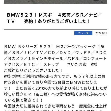
ＢＭＷ５２３ｉ Ｍスポ ４気筒／ＳＲ／ナビ／
ＴＶ 売約！ありがとうございました！
ニュース
2022.06.9
ＢＭＷ ５シリーズ ５２３ｉ Ｍスポーツパッケージ ４気
筒／ＳＲ／ナビ／ＴＶ／ＣＤ／ＤＶＤ／ウッドＰ／ＰＤＣ
／Ｂカメラ／１９インチホイール／パドル／コンフォート
アクセス／ＥＴＣ／ｉストップ さいたま市 K様
ご成約ありがとうございました！
K様は弊社ご利用実績のある方ですが、もう７年以上のお
付き合いを頂いており今回で2台目のＢＭＷとなりま
す！ まだお若く20代の方で以前より感じておりましたが
珍しい程クルマ（＆二輪）への愛情が強く身体に染みつい
ている様で驚きです！
今回は大切に維持されてきた車両をもう一度完全に仕上げ