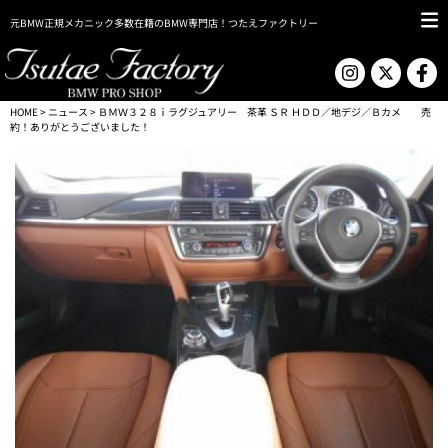
元BMW正規メカニック多数在籍のBMW専門店！つたえファクトリー
HOME
>
ニュース
> ＢＭＷ３２８ｉラグジュアリー 茶革 ＳＲ ＨＤＤ／地デジ／Ｂカメ 売
約！ありがとうございました！