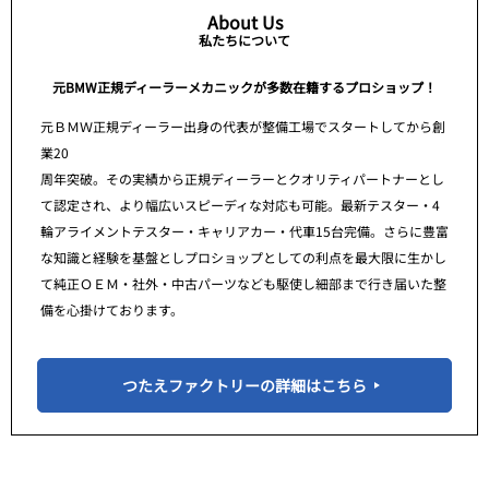
About Us
私たちについて
元BMW正規ディーラーメカニックが多数在籍するプロショップ！
元ＢＭＷ正規ディーラー出身の代表が整備工場でスタートしてから創
業20
周年突破。その実績から正規ディーラーとクオリティパートナーとし
て認定され、より幅広いスピーディな対応も可能。最新テスター・4
輪アライメントテスター・キャリアカー・代車15台完備。さらに豊富
な知識と経験を基盤としプロショップとしての利点を最大限に生かし
て純正ＯＥＭ・社外・中古パーツなども駆使し細部まで行き届いた整
備を心掛けております。
つたえファクトリーの詳細はこちら