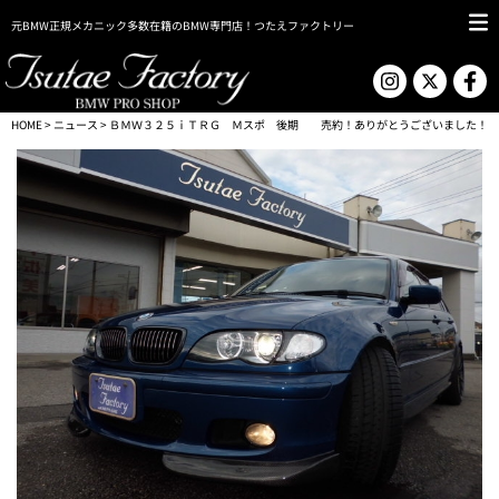
元BMW正規メカニック多数在籍のBMW専門店！つたえファクトリー
HOME
>
ニュース
> ＢＭＷ３２５ｉＴＲＧ Ｍスポ 後期 売約！ありがとうございました！