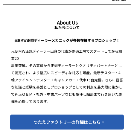
About Us
私たちについて
元BMW正規ディーラーメカニックが多数在籍するプロショップ！
元ＢＭＷ正規ディーラー出身の代表が整備工場でスタートしてから創
業20
周年突破。その実績から正規ディーラーとクオリティパートナーとし
て認定され、より幅広いスピーディな対応も可能。最新テスター・4
輪アライメントテスター・キャリアカー・代車15台完備。さらに豊富
な知識と経験を基盤としプロショップとしての利点を最大限に生かし
て純正ＯＥＭ・社外・中古パーツなども駆使し細部まで行き届いた整
備を心掛けております。
つたえファクトリーの詳細はこちら