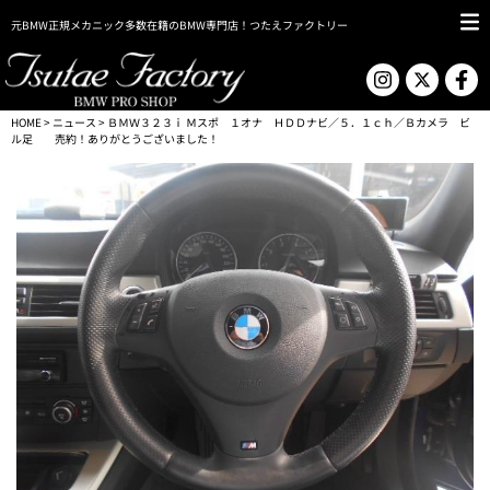
元BMW正規メカニック多数在籍のBMW専門店！つたえファクトリー
HOME
>
ニュース
> ＢＭＷ３２３ｉ Ｍスポ １オナ ＨＤＤナビ／５．１ｃｈ／Ｂカメラ ビ
ル足 売約！ありがとうございました！