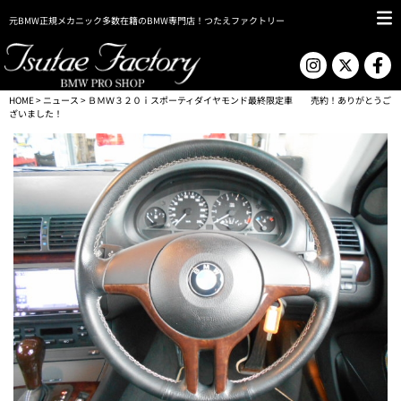
元BMW正規メカニック多数在籍のBMW専門店！つたえファクトリー
HOME
>
ニュース
> ＢＭＷ３２０ｉスポーティダイヤモンド最終限定車 売約！ありがとうご
ざいました！