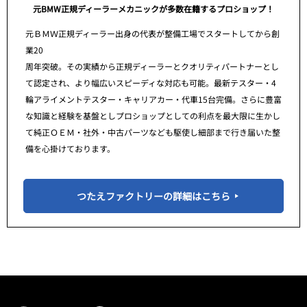
元BMW正規ディーラーメカニックが多数在籍するプロショップ！
元ＢＭＷ正規ディーラー出身の代表が整備工場でスタートしてから創
業20
周年突破。その実績から正規ディーラーとクオリティパートナーとし
て認定され、より幅広いスピーディな対応も可能。最新テスター・4
輪アライメントテスター・キャリアカー・代車15台完備。さらに豊富
な知識と経験を基盤としプロショップとしての利点を最大限に生かし
て純正ＯＥＭ・社外・中古パーツなども駆使し細部まで行き届いた整
備を心掛けております。
つたえファクトリーの詳細はこちら