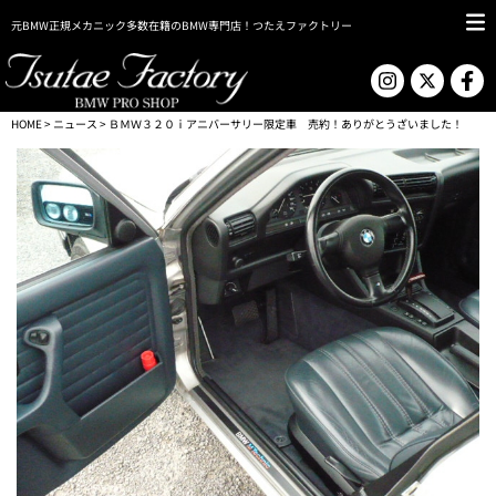
元BMW正規メカニック多数在籍のBMW専門店！つたえファクトリー
HOME
>
ニュース
> ＢＭＷ３２０ｉアニバーサリー限定車 売約！ありがとうざいました！