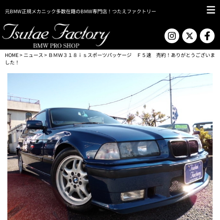
元BMW正規メカニック多数在籍のBMW専門店！つたえファクトリー
HOME
>
ニュース
> ＢＭＷ３１８ｉｓスポーツパッケージ Ｆ５速 売約！ありがとうございま
した！