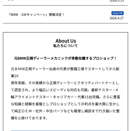
2026.5.15
ニュース
「BMW GWキャンペーン」開催決定！
2026.4.27
About Us
私たちについて
元BMW正規ディーラーメカニックが多数在籍するプロショップ！
元ＢＭＷ正規ディーラー出身の代表が整備工場でスタートしてから創
業20
周年突破。その実績から正規ディーラーとクオリティパートナーとし
て認定され、より幅広いスピーディな対応も可能。最新テスター・4
輪アライメントテスター・キャリアカー・代車15台完備。さらに豊富
な知識と経験を基盤としプロショップとしての利点を最大限に生かし
て純正ＯＥＭ・社外・中古パーツなども駆使し細部まで行き届いた整
備を心掛けております。