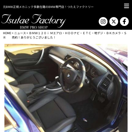
元BMW正規メカニック多数在籍のBMW専門店！つたえファクトリー
HOME
>
ニュース
> ＢＭＷ１２０ｉ Ｍエアロ・ＨＤＤナビ・ＥＴＣ・地デジ・ＢＫカメラ・Ｓ
Ｒ 売約！ありがとうございました！