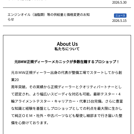
2026.5.30
エンジンオイル（油脂類）等の供給量と価格変更のお知
ニュース
らせ
2026.5.15
About Us
私たちについて
元BMW正規ディーラーメカニックが多数在籍するプロショップ！
元ＢＭＷ正規ディーラー出身の代表が整備工場でスタートしてから創
業20
周年突破。その実績から正規ディーラーとクオリティパートナーとし
て認定され、より幅広いスピーディな対応も可能。最新テスター・4
輪アライメントテスター・キャリアカー・代車15台完備。さらに豊富
な知識と経験を基盤としプロショップとしての利点を最大限に生かし
て純正ＯＥＭ・社外・中古パーツなども駆使し細部まで行き届いた整
備を心掛けております。