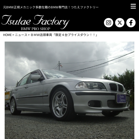
元BMW正規メカニック多数在籍のBMW専門店！つたえファクトリー
HOME
>
ニュース
> ＢＭＷ店頭車両「限定４台プライスダウン！！」