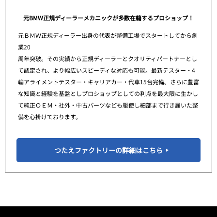
元BMW正規ディーラーメカニックが多数在籍するプロショップ！
元ＢＭＷ正規ディーラー出身の代表が整備工場でスタートしてから創
業20
周年突破。その実績から正規ディーラーとクオリティパートナーとし
て認定され、より幅広いスピーディな対応も可能。最新テスター・4
輪アライメントテスター・キャリアカー・代車15台完備。さらに豊富
な知識と経験を基盤としプロショップとしての利点を最大限に生かし
て純正ＯＥＭ・社外・中古パーツなども駆使し細部まで行き届いた整
備を心掛けております。
つたえファクトリーの詳細はこちら