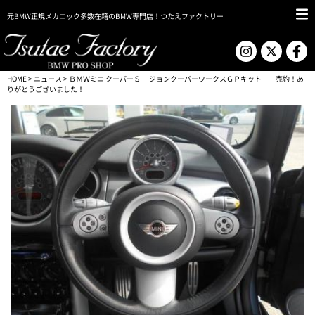
元BMW正規メカニック多数在籍のBMW専門店！つたえファクトリー
HOME
>
ニュース
> ＢＭＷミニ クーパーＳ ジョンクーパーワークスＧＰキット 売約！あ
りがとうございました！