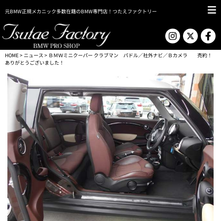
元BMW正規メカニック多数在籍のBMW専門店！つたえファクトリー
HOME
>
ニュース
> ＢＭＷミニクーパー クラブマン パドル／社外ナビ／Ｂカメラ 売約！
ありがとうございました！