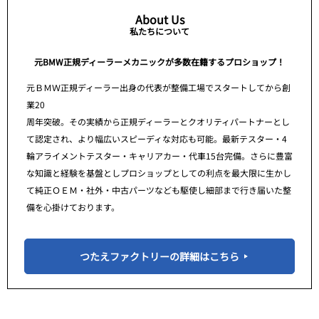
About Us
私たちについて
元BMW正規ディーラーメカニックが多数在籍するプロショップ！
元ＢＭＷ正規ディーラー出身の代表が整備工場でスタートしてから創
業20
周年突破。その実績から正規ディーラーとクオリティパートナーとし
て認定され、より幅広いスピーディな対応も可能。最新テスター・4
輪アライメントテスター・キャリアカー・代車15台完備。さらに豊富
な知識と経験を基盤としプロショップとしての利点を最大限に生かし
て純正ＯＥＭ・社外・中古パーツなども駆使し細部まで行き届いた整
備を心掛けております。
つたえファクトリーの詳細はこちら