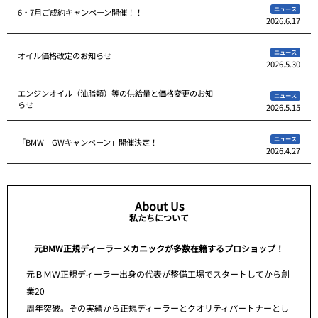
ニュース
6・7月ご成約キャンペーン開催！！
2026.6.17
ニュース
オイル価格改定のお知らせ
2026.5.30
エンジンオイル（油脂類）等の供給量と価格変更のお知
ニュース
らせ
2026.5.15
ニュース
「BMW GWキャンペーン」開催決定！
2026.4.27
About Us
私たちについて
元BMW正規ディーラーメカニックが多数在籍するプロショップ！
元ＢＭＷ正規ディーラー出身の代表が整備工場でスタートしてから創
業20
周年突破。その実績から正規ディーラーとクオリティパートナーとし