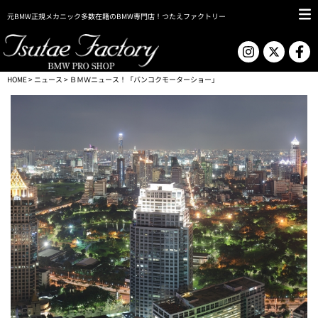
元BMW正規メカニック多数在籍のBMW専門店！つたえファクトリー
HOME
>
ニュース
> ＢＭＷニュース！「バンコクモーターショー」