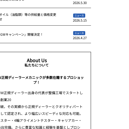
2026.5.30
オイル（油脂類）等の供給量と価格変更
ニュース
せ
2026.5.15
ニュース
 GWキャンペーン」開催決定！
2026.4.27
About Us
私たちについて
W正規ディーラーメカニックが多数在籍するプロショッ
プ！
ＭＷ正規ディーラー出身の代表が整備工場でスタートし
創業20
突破。その実績から正規ディーラーとクオリティパート
として認定され、より幅広いスピーディな対応も可能。
テスター・4輪アライメントテスター・キャリアカー・
5台完備。さらに豊富な知識と経験を基盤としプロシ