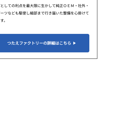
プとしての利点を最大限に生かして純正ＯＥＭ・社外・
パーツなども駆使し細部まで行き届いた整備を心掛けて
ます。
つたえファクトリーの詳細はこちら