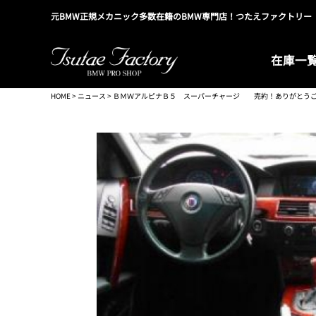
元BMW正規メカニック多数在籍のBMW専門店！つたえファクトリー
在庫一
HOME
>
ニュース
> ＢＭＷアルピナＢ５ スーパーチャージ 売約！ありがと