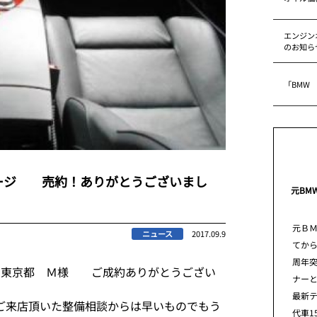
エンジン
のお知ら
「BMW
ージ 売約！ありがとうございまし
元BM
元Ｂ
ニュース
2017.09.9
てから
周年
 東京都 Ｍ様 ご成約ありがとうござい
ナー
最新
ご来店頂いた整備相談からは早いものでもう
代車1