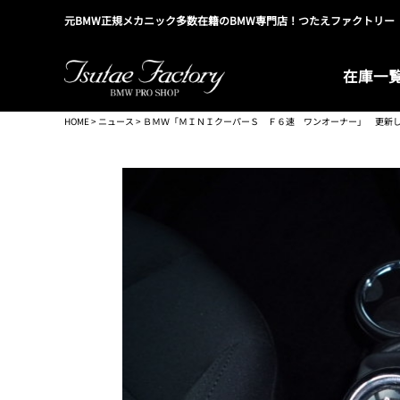
元BMW正規メカニック多数在籍のBMW専門店！つたえファクトリー
在庫一
HOME
>
ニュース
> ＢＭＷ「ＭＩＮＩクーパーＳ Ｆ６速 ワンオーナー」 更新