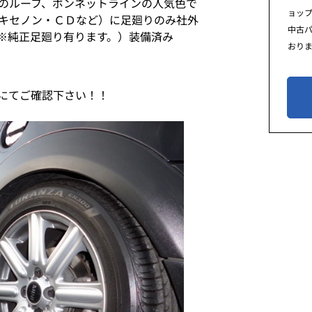
のルーフ、ボンネットラインの人気色で
ョッ
キセノン・ＣＤなど）に足廻りのみ社外
中古
 ※純正足廻り有ります。）装備済み
おり
にてご確認下さい！！