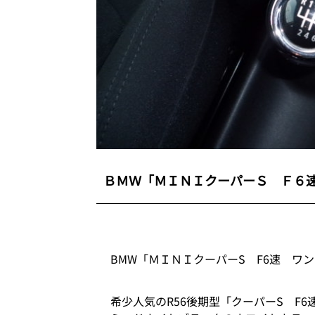
ＢＭＷ「ＭＩＮＩクーパーＳ Ｆ６
BMW「ＭＩＮＩクーパーS F6速 ワ
希少人気のR56後期型「クーパーS F