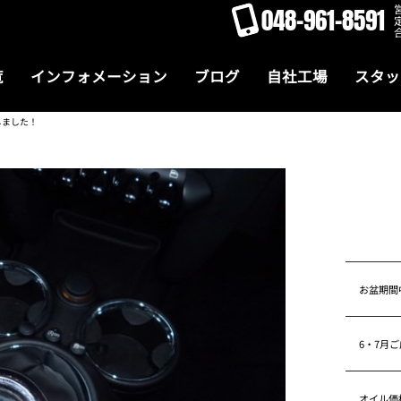
048-961-8591
覧
インフォメーション
ブログ
自社工場
スタッ
しました！
お盆期間
6・7月
オイル価