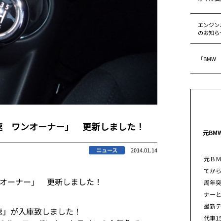
エンジン
のお知ら
「BMW
速 ワンオーナー」 更新しました！
元BM
ニュース
2014.01.14
元Ｂ
てから
ンオーナー」 更新しました！
周年
ナー
最新
6速」が入庫致しました！
代車1