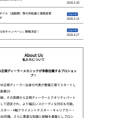
2026.5.30
オイル（油脂類）等の供給量と価格変更
ニュース
せ
2026.5.15
ニュース
 GWキャンペーン」開催決定！
2026.4.27
About Us
私たちについて
W正規ディーラーメカニックが多数在籍するプロショッ
プ！
ＭＷ正規ディーラー出身の代表が整備工場でスタートし
創業20
突破。その実績から正規ディーラーとクオリティパート
として認定され、より幅広いスピーディな対応も可能。
テスター・4輪アライメントテスター・キャリアカー・
5台完備。さらに豊富な知識と経験を基盤としプロシ