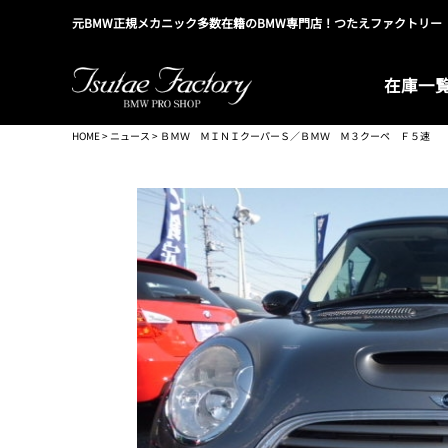
元BMW正規メカニック多数在籍のBMW専門店！つたえファクトリー
在庫一
HOME
>
ニュース
> ＢＭＷ ＭＩＮＩクーパーＳ／ＢＭＷ Ｍ３クーペ Ｆ５速