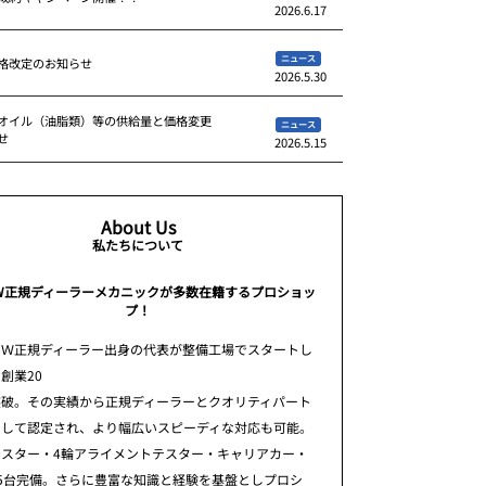
2026.6.17
ニュース
格改定のお知らせ
2026.5.30
オイル（油脂類）等の供給量と価格変更
ニュース
せ
2026.5.15
About Us
私たちについて
W正規ディーラーメカニックが多数在籍するプロショッ
プ！
ＭＷ正規ディーラー出身の代表が整備工場でスタートし
創業20
突破。その実績から正規ディーラーとクオリティパート
として認定され、より幅広いスピーディな対応も可能。
テスター・4輪アライメントテスター・キャリアカー・
5台完備。さらに豊富な知識と経験を基盤としプロシ