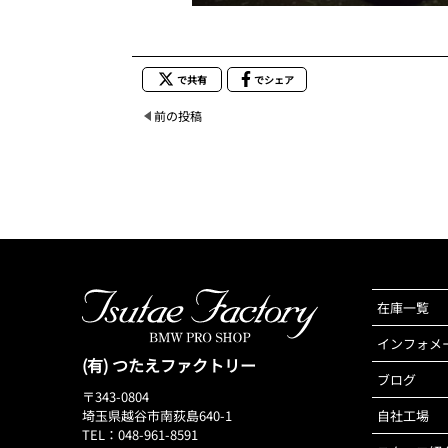
で共有
でシェア
前の投稿
在庫一覧
インフォメ
(有) つたえファクトリー
ブログ
〒343-0804
埼玉県越谷市南荻島640-1
自社工場
TEL：048-961-8591