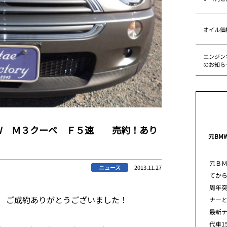
オイル価
エンジン
のお知ら
Ｗ Ｍ３クーペ Ｆ５速 売約！あり
元BM
元Ｂ
ニュース
2013.11.27
てから
周年
様 ご成約ありがとうございました！
ナー
最新
代車1