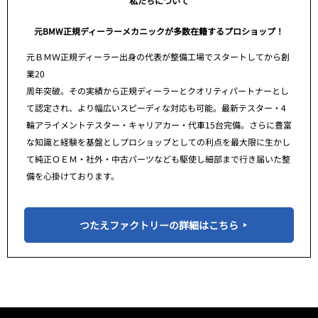
私たちについて
元BMW正規ディーラーメカニックが多数在籍するプロショップ！
元ＢＭＷ正規ディーラー出身の代表が整備工場でスタートしてから創
業20
周年突破。その実績から正規ディーラーとクオリティパートナーとし
て認定され、より幅広いスピーディな対応も可能。最新テスター・4
輪アライメントテスター・キャリアカー・代車15台完備。さらに豊富
な知識と経験を基盤としプロショップとしての利点を最大限に生かし
て純正ＯＥＭ・社外・中古パーツなども駆使し細部まで行き届いた整
備を心掛けております。
つたえファクトリーの詳細はこちら