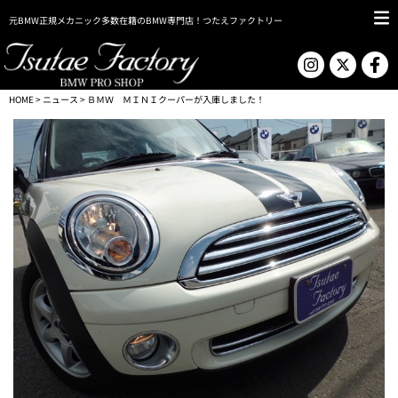
元BMW正規メカニック多数在籍のBMW専門店！つたえファクトリー
HOME
>
ニュース
> ＢＭＷ ＭＩＮＩクーパーが入庫しました！