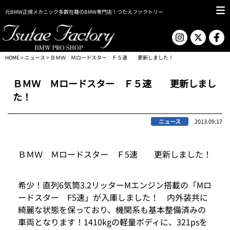
元BMW正規メカニック多数在籍のBMW専門店！つたえファクトリー
HOME
>
ニュース
> ＢＭＷ Ｍロードスター Ｆ５速 更新しました！
ＢＭＷ Ｍロードスター Ｆ５速 更新しまし
た！
ニュース
2013.09.17
ＢＭＷ Ｍロードスター Ｆ5速 更新しました！
希少！直列6気筒3.2リッターMエンジン搭載の「Mロ
ードスター F5速」が入庫しました！ 内外装共に
綺麗な状態を保っており、機関系も基本整備済みの
車両となります！1410kgの軽量ボディに、321psを