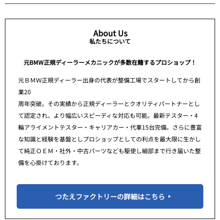
About Us
私たちについて
元BMW正規ディーラーメカニックが多数在籍するプロショップ！
元ＢＭＷ正規ディーラー出身の代表が整備工場でスタートしてから創
業20
周年突破。その実績から正規ディーラーとクオリティパートナーとし
て認定され、より幅広いスピーディな対応も可能。最新テスター・4
輪アライメントテスター・キャリアカー・代車15台完備。さらに豊富
な知識と経験を基盤としプロショップとしての利点を最大限に生かし
て純正ＯＥＭ・社外・中古パーツなども駆使し細部まで行き届いた整
備を心掛けております。
つたえファクトリーの詳細はこちら