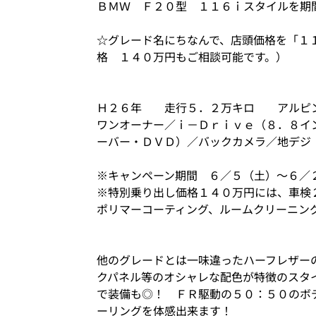
ＢＭＷ Ｆ２０型 １１６ｉスタイルを期
☆グレード名にちなんで、店頭価格を「１
格 １４０万円もご相談可能です。）
Ｈ２６年 走行５．２万キロ アルピ
ワンオーナー／ｉ－Ｄｒｉｖｅ（８．８イ
ーバー・ＤＶＤ）／バックカメラ／地デジ
※キャンペーン期間 ６／５（土）～６／
※特別乗り出し価格１４０万円には、車検２
ポリマーコーティング、ルームクリーニン
他のグレードとは一味違ったハーフレザー
クパネル等のオシャレな配色が特徴のスタ
で装備も◎！ ＦＲ駆動の５０：５０のボ
ーリングを体感出来ます！