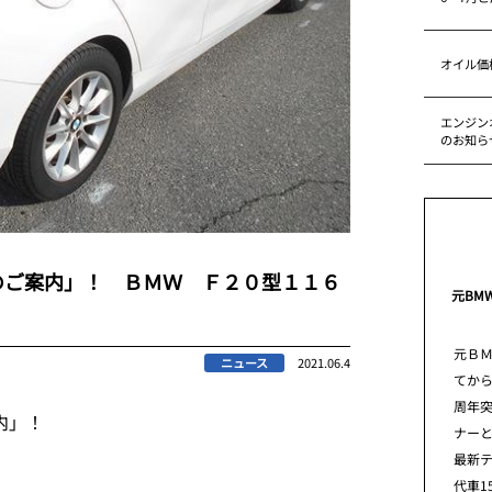
オイル価
エンジン
のお知ら
のご案内」！ ＢＭＷ Ｆ２０型１１６
元BM
元Ｂ
ニュース
2021.06.4
てから
周年
内」！
ナー
最新
代車1