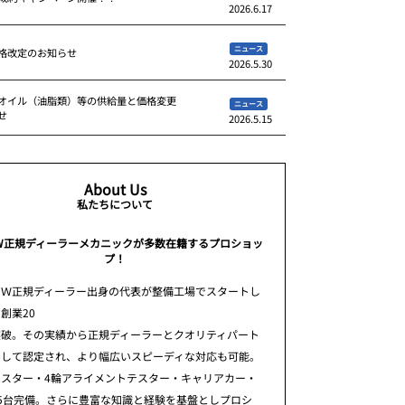
2026.6.17
ニュース
格改定のお知らせ
2026.5.30
オイル（油脂類）等の供給量と価格変更
ニュース
せ
2026.5.15
About Us
私たちについて
W正規ディーラーメカニックが多数在籍するプロショッ
プ！
ＭＷ正規ディーラー出身の代表が整備工場でスタートし
創業20
突破。その実績から正規ディーラーとクオリティパート
として認定され、より幅広いスピーディな対応も可能。
テスター・4輪アライメントテスター・キャリアカー・
5台完備。さらに豊富な知識と経験を基盤としプロシ