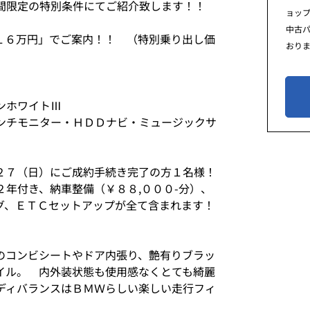
間限定の特別条件にてご紹介致します！！
ョッ
中古
１６万円」でご案内！！ （特別乗り出し価
おり
ンホワイトⅢ
ンチモニター・ＨＤＤナビ・ミュージックサ
２７（日）にご成約手続き完了の方１名様！
年付き、納車整備（￥８８,０００-分）、
グ、ＥＴＣセットアップが全て含まれます！
のコンビシートやドア内張り、艶有りブラッ
イル。 内外装状態も使用感なくとても綺麗
ディバランスはＢＭＷらしい楽しい走行フィ