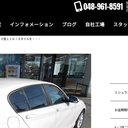
048-961-8591
覧
インフォメーション
ブログ
自社工場
スタッ
２０型１１６ｉスタイルを・・・
ミシュラ
お盆期間
6・7月