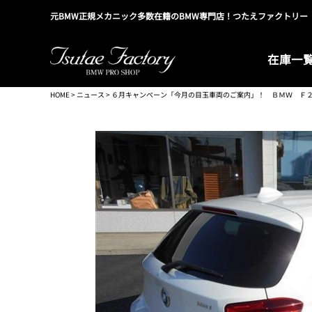
元BMW正規メカニック多数在籍のBMW専門店！つたえファクトリー
在庫一
HOME
>
ニュース
> ６月キャンぺーン「今月の目玉車両のご案内」！ ＢＭＷ Ｆ