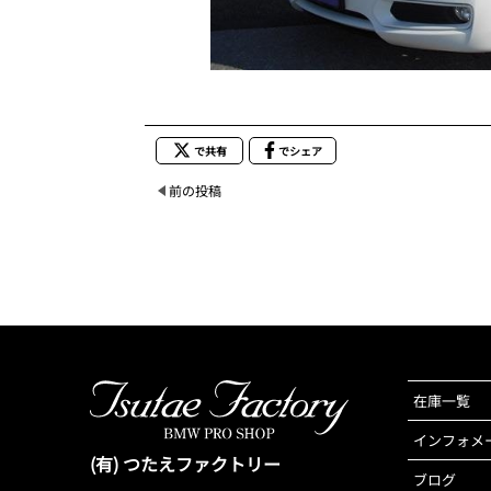
で共有
でシェア
前の投稿
在庫一覧
インフォメ
(有) つたえファクトリー
ブログ