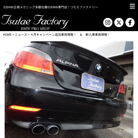
元BMW正規メカニック多数在籍のBMW専門店！つたえファクトリー
HOME
>
ニュース
> ４月キャンペーン追加車両情報！ ＆ 新入庫車両情報！