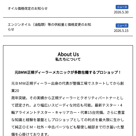
ニュース
オイル価格改定のお知らせ
2026.5.30
エンジンオイル（油脂類）等の供給量と価格変更のお知
ニュース
らせ
2026.5.15
About Us
私たちについて
元BMW正規ディーラーメカニックが多数在籍するプロショップ！
元ＢＭＷ正規ディーラー出身の代表が整備工場でスタートしてから創
業20
周年突破。その実績から正規ディーラーとクオリティパートナーとし
て認定され、より幅広いスピーディな対応も可能。最新テスター・4
輪アライメントテスター・キャリアカー・代車15台完備。さらに豊富
な知識と経験を基盤としプロショップとしての利点を最大限に生かし
て純正ＯＥＭ・社外・中古パーツなども駆使し細部まで行き届いた整
備を心掛けております。