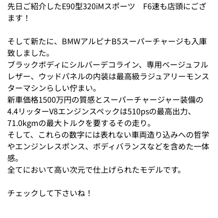
先日ご紹介したE90型320iMスポーツ F6速も店頭にござ
ます！
そして新たに、BMWアルピナB5スーパーチャージも入庫
致しました。
ブラックボディにシルバーデコライン、専用ベージュフル
レザー、ウッドパネルの内装は最高級ラジュアリーモンス
ターマシンらしい佇まい。
新車価格1500万円の質感とスーパーチャージャー装備の
4.4リッターV8エンジンスペックは510psの最高出力、
71.0kgmの最大トルクを要するその走り。
そして、これらの数字には表れない車両造り込みへの哲学
やエンジンレスポンス、ボディバランスなどを含めた一体
感。
全てにおいて高い次元で仕上げられたモデルです。
チェックして下さいね！