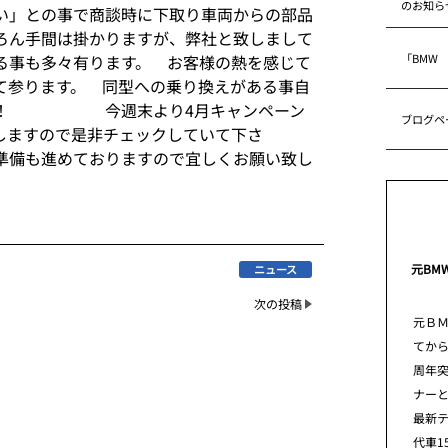
のお知ら
い」との事で商談時に下取り車両からの部品
ろん手間は掛かりますが、弊社と致しまして
「BMW
る事も多々有ります。 お客様の熱を感じて
て参ります。 同型への乗り換えがある事自
すね！ 今週末より4月キャンペーン
ブログペ
しますので是非チェックしていて下さ
準備も進めておりますので宜しくお願い致し
元BM
ニュース
次の投稿
元Ｂ
てから
周年
ナー
最新
代車1