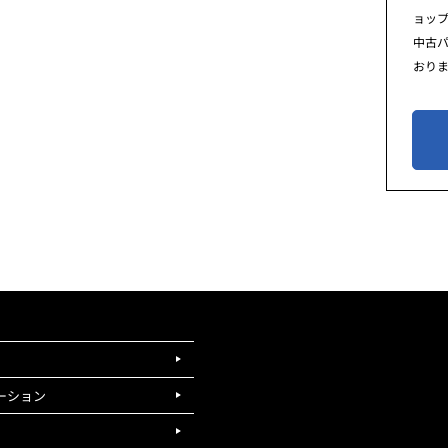
ョッ
中古
おり
ーション