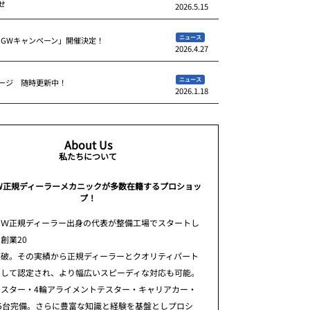
せ
2026.5.15
ニュース
 GWキャンペーン」開催決定！
2026.4.27
ニュース
ージ 随時更新中！
2026.1.18
About Us
私たちについて
W正規ディーラーメカニックが多数在籍するプロショッ
プ！
ＭＷ正規ディーラー出身の代表が整備工場でスタートし
創業20
突破。その実績から正規ディーラーとクオリティパート
として認定され、より幅広いスピーディな対応も可能。
テスター・4輪アライメントテスター・キャリアカー・
5台完備。さらに豊富な知識と経験を基盤としプロシ