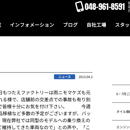
048-961-8591
覧
インフォメーション
ブログ
自社工場
スタッ
ニュース
2013.04.2
日もつたえファクトリーは雨ニモマケズも元
6・7月
れる様で、店舗前の交差点での事故も有り別
ので皆様十分にお気を付け下さい。 今週
オイル価
品移植など多数の予定がございますが、バッ
現在弊社では同型のモデルへの乗り換えの
て維持してきた車両なので」との声や、「こ
エンジン