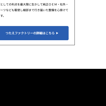
プとしての利点を最大限に生かして純正ＯＥＭ・社外・
パーツなども駆使し細部まで行き届いた整備を心掛けて
ます。
つたえファクトリーの詳細はこちら