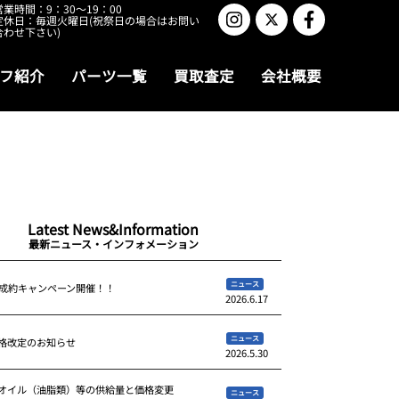
営業時間：9：30～19：00
定休日：毎週火曜日(祝祭日の場合はお問い
合わせ下さい)
フ紹介
パーツ一覧
買取査定
会社概要
Latest News&Information
最新ニュース・インフォメーション
ニュース
ご成約キャンペーン開催！！
2026.6.17
ニュース
格改定のお知らせ
2026.5.30
オイル（油脂類）等の供給量と価格変更
ニュース