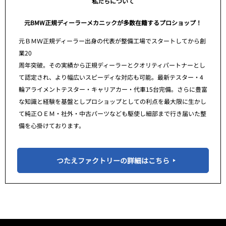
私たちについて
元BMW正規ディーラーメカニックが多数在籍するプロショップ！
元ＢＭＷ正規ディーラー出身の代表が整備工場でスタートしてから創
業20
周年突破。その実績から正規ディーラーとクオリティパートナーとし
て認定され、より幅広いスピーディな対応も可能。最新テスター・4
輪アライメントテスター・キャリアカー・代車15台完備。さらに豊富
な知識と経験を基盤としプロショップとしての利点を最大限に生かし
て純正ＯＥＭ・社外・中古パーツなども駆使し細部まで行き届いた整
備を心掛けております。
つたえファクトリーの詳細はこちら