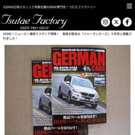
元BMW正規メカニック多数在籍のBMW専門店！つたえファクトリー
HOME
>
ニュース
> 連続でメディア情報！ 毎度お馴染み「ジャーマンカーズ」４月号に掲載さ
れました！