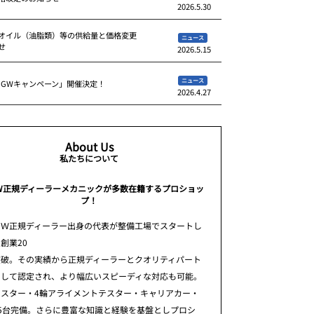
2026.5.30
オイル（油脂類）等の供給量と価格変更
ニュース
せ
2026.5.15
ニュース
 GWキャンペーン」開催決定！
2026.4.27
About Us
私たちについて
W正規ディーラーメカニックが多数在籍するプロショッ
プ！
ＭＷ正規ディーラー出身の代表が整備工場でスタートし
創業20
突破。その実績から正規ディーラーとクオリティパート
として認定され、より幅広いスピーディな対応も可能。
テスター・4輪アライメントテスター・キャリアカー・
5台完備。さらに豊富な知識と経験を基盤としプロシ