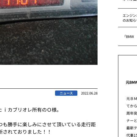
エンジン
のお知ら
「BMW
元BM
ニュース
2022.06.28
元Ｂ
てから
ｃｉカブリオレ所有のＯ様。
周年
ナー
つも勝手に楽しみにさせて頂いている走行距
最新
新されておりました！！
代車1