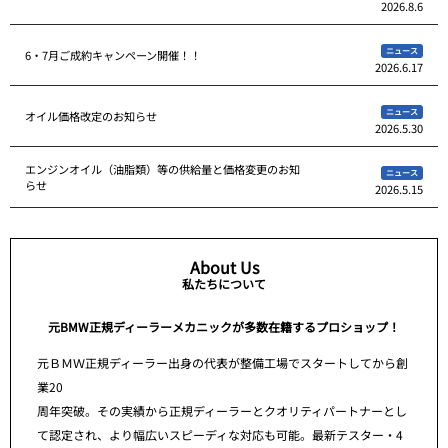
2026.8.6
ニュース
6・7月ご成約キャンペーン開催！！
2026.6.17
ニュース
オイル価格改定のお知らせ
2026.5.30
エンジンオイル（油脂類）等の供給量と価格変更のお知
ニュース
らせ
2026.5.15
About Us
私たちについて
元BMW正規ディーラーメカニックが多数在籍するプロショップ！
元ＢＭＷ正規ディーラー出身の代表が整備工場でスタートしてから創
業20
周年突破。その実績から正規ディーラーとクオリティパートナーとし
て認定され、より幅広いスピーディな対応も可能。最新テスター・4