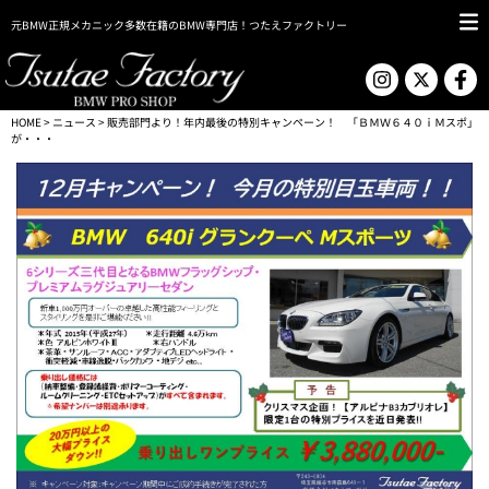
元BMW正規メカニック多数在籍のBMW専門店！つたえファクトリー
HOME
>
ニュース
> 販売部門より！年内最後の特別キャンペーン！ 「ＢＭＷ６４０ｉＭスポ」
が・・・