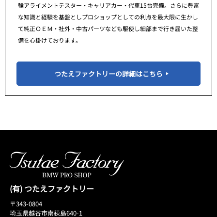
輪アライメントテスター・キャリアカー・代車15台完備。さらに豊富
な知識と経験を基盤としプロショップとしての利点を最大限に生かし
て純正ＯＥＭ・社外・中古パーツなども駆使し細部まで行き届いた整
備を心掛けております。
つたえファクトリーの詳細はこちら
(有) つたえファクトリー
〒343-0804
埼玉県越谷市南荻島640-1