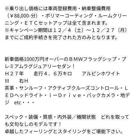
※乗り出し価格には車両登録費用・納車整備費用
（￥88,000-分）・ポリマーコーティング・ルームクリー
ニング・ＥＴＣセットアップは全て含まれます。
※キャンペーン期間は１２／４（土）～１２／２７（月）
までにご成約手続きを完了された方のみとなります。
新車価格1000万円オーバーのＢＭＷフラッグシップ・プ
レミアムラグジュアリーセダン！
Ｈ２７年 走行４．６万キロ アルピンホワイト
Ⅲ 右Ｈ
茶革・サンルーフ・アクティブクルーズコントロール・Ｌ
ＥＤヘッドライト・ｉーＤｒｉｖｅ・バックカメラ・地デ
ジ etc・・・
スペック・装備・質感・内外装／機関状態 どれを取って
も文句なしのモデルです！
卓越したフィーリングとスタイリングをご堪能下さい。