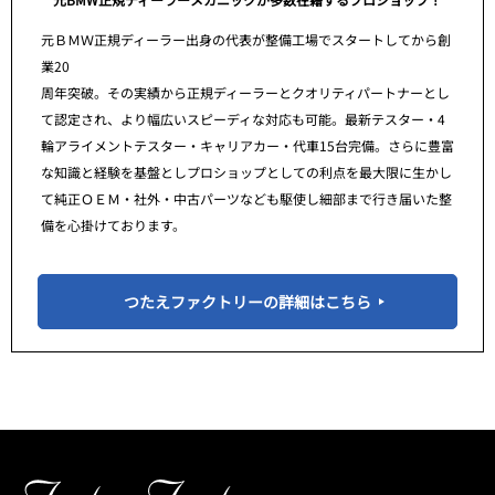
元ＢＭＷ正規ディーラー出身の代表が整備工場でスタートしてから創
業20
周年突破。その実績から正規ディーラーとクオリティパートナーとし
て認定され、より幅広いスピーディな対応も可能。最新テスター・4
輪アライメントテスター・キャリアカー・代車15台完備。さらに豊富
な知識と経験を基盤としプロショップとしての利点を最大限に生かし
て純正ＯＥＭ・社外・中古パーツなども駆使し細部まで行き届いた整
備を心掛けております。
つたえファクトリーの詳細はこちら