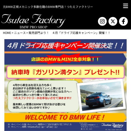
元BMW正規メカニック多数在籍のBMW専門店！つたえファクトリー
HOME
>
ニュース
> 販売部門より！ ４月「ドライブ応援キャンペーン」開催！！