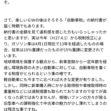
ぞ。
さて、楽しいＧＷの後はそろそろ「自動車税」の納付書が
届く時期でもあります。
納付書の金額を見て違和感を感じた方もいらっしゃったか
と思いますが、実は今年（Ｈ27.4.1）から税制改正によ
り、ガソリン車は4月1日現在で13年を経過したものの場
合、従来は10％重課だったものが15％重課に変更されて
います。
地球環境を保護する観点から、新車登録から一定年数を経
過し環境負荷の大きい自動車に対しては、自動車税を重く
する制度がとられるという事の様です。
軽自動車にも今までに比べれば大きな変更が有りました。
しかし、同時に新車購入時にかかる取得税や車検取得時の
重量税などには減税措置も取られておりますので全てが高
くなった訳ではありませんが、根強いファンの方々が居る
旧型車への課税強化で中古車の魅力が少し薄れてしまうの
は残念な事ですね。