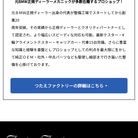
元BMW正規ディーラーメカニックが多数在籍するプロショップ！
元ＢＭＷ正規ディーラー出身の代表が整備工場でスタートしてから創
業20
周年突破。その実績から正規ディーラーとクオリティパートナーとし
て認定され、より幅広いスピーディな対応も可能。最新テスター・4
輪アライメントテスター・キャリアカー・代車15台完備。さらに豊富
な知識と経験を基盤としプロショップとしての利点を最大限に生かし
て純正ＯＥＭ・社外・中古パーツなども駆使し細部まで行き届いた整
備を心掛けております。
つたえファクトリーの詳細はこちら