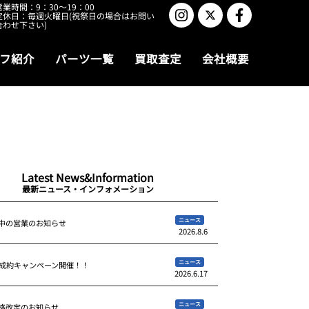
営業時間：9：30～19：00
定休日：毎週火曜日(祝祭日の場合はお問い
合わせ下さい)
フ紹介
パーツ一覧
買取査定
会社概要
Latest News&Information
最新ニュース・インフォメーション
ニュース
中の営業のお知らせ
2026.8.6
ニュース
ご成約キャンペーン開催！！
2026.6.17
ニュース
格改定のお知らせ