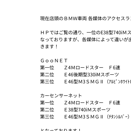
現在店頭のＢＭＷ車両 各媒体のアクセスラ
ＨＰではご覧の通り、一位のE38型740iＭスポ
なっておりますが、各媒体によって違いが
きます！
ＧｏｏＮＥＴ
第一位 Ｚ4Ｍロードスター Ｆ6速
第二位 Ｅ46後期型330iMスポーツ
第三位 Ｅ46型Ｍ3ＳＭＧⅡ（ｱﾙﾋﾟﾝﾎﾜｲ
カーセンサーネット
第一位 Ｚ4Ｍロードスター Ｆ6速
第二位 Ｅ38型740iＭスポーツ
第三位 Ｅ46型Ｍ3ＳＭＧⅡ（ﾁﾀﾝｼﾙﾊﾞｰ
となっております！