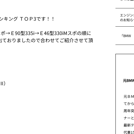
エンジン
ンキング ＴＯＰ3です！！
のお知ら
→Ｅ90型335i→Ｅ46型330iMスポの順に
「BMW
出ておりましたので合わせてご紹介させて頂
元BM
ﾄⅢ）
元Ｂ
てから
周年
ナー
）
最新
代車1