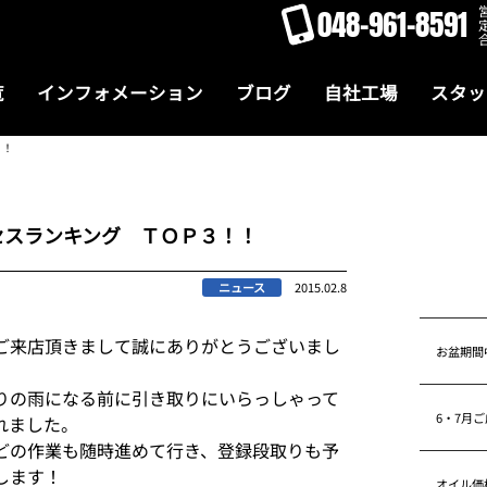
048-961-8591
覧
インフォメーション
ブログ
自社工場
スタッ
！！
セスランキング ＴＯＰ３！！
ニュース
2015.02.8
ご来店頂きまして誠にありがとうございまし
お盆期間
りの雨になる前に引き取りにいらっしゃって
6・7月
れました。
どの作業も随時進めて行き、登録段取りも予
します！
オイル価