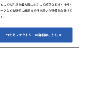
プとしての利点を最大限に生かして純正ＯＥＭ・社外・
パーツなども駆使し細部まで行き届いた整備を心掛けて
ます。
つたえファクトリーの詳細はこちら