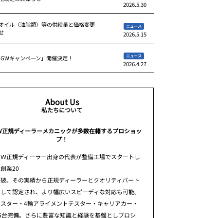
2026.5.30
オイル（油脂類）等の供給量と価格変更
ニュース
せ
2026.5.15
ニュース
 GWキャンペーン」開催決定！
2026.4.27
About Us
私たちについて
W正規ディーラーメカニックが多数在籍するプロショッ
プ！
ＭＷ正規ディーラー出身の代表が整備工場でスタートし
創業20
突破。その実績から正規ディーラーとクオリティパート
として認定され、より幅広いスピーディな対応も可能。
テスター・4輪アライメントテスター・キャリアカー・
5台完備。さらに豊富な知識と経験を基盤としプロシ