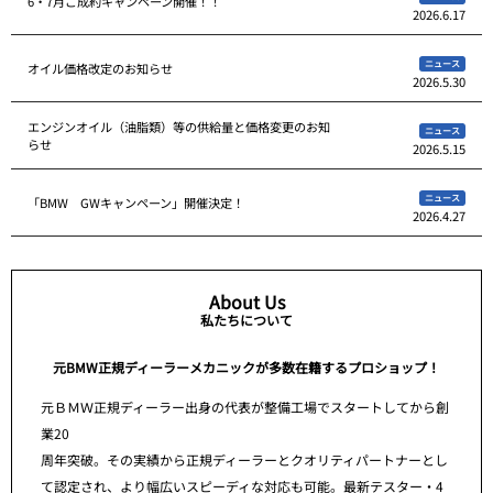
6・7月ご成約キャンペーン開催！！
2026.6.17
ニュース
オイル価格改定のお知らせ
2026.5.30
エンジンオイル（油脂類）等の供給量と価格変更のお知
ニュース
らせ
2026.5.15
ニュース
「BMW GWキャンペーン」開催決定！
2026.4.27
About Us
私たちについて
元BMW正規ディーラーメカニックが多数在籍するプロショップ！
元ＢＭＷ正規ディーラー出身の代表が整備工場でスタートしてから創
業20
周年突破。その実績から正規ディーラーとクオリティパートナーとし
て認定され、より幅広いスピーディな対応も可能。最新テスター・4