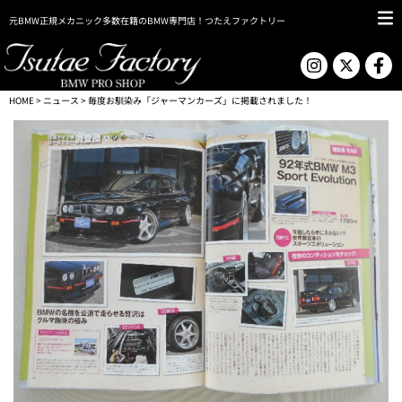
元BMW正規メカニック多数在籍のBMW専門店！つたえファクトリー
HOME
>
ニュース
> 毎度お馴染み「ジャーマンカーズ」に掲載されました！