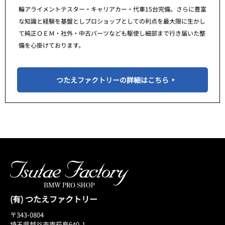
輪アライメントテスター・キャリアカー・代車15台完備。さらに豊富
な知識と経験を基盤としプロショップとしての利点を最大限に生かし
て純正ＯＥＭ・社外・中古パーツなども駆使し細部まで行き届いた整
備を心掛けております。
つたえファクトリーの詳細はこちら
(有) つたえファクトリー
〒343-0804
埼玉県越谷市南荻島640-1