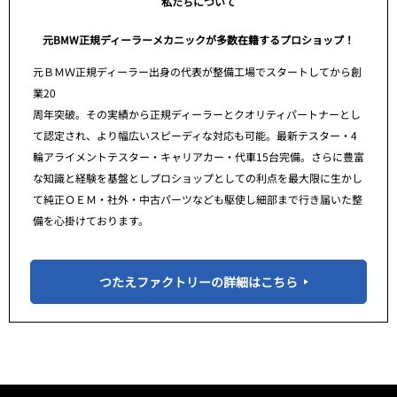
私たちについて
元BMW正規ディーラーメカニックが多数在籍するプロショップ！
元ＢＭＷ正規ディーラー出身の代表が整備工場でスタートしてから創
業20
周年突破。その実績から正規ディーラーとクオリティパートナーとし
て認定され、より幅広いスピーディな対応も可能。最新テスター・4
輪アライメントテスター・キャリアカー・代車15台完備。さらに豊富
な知識と経験を基盤としプロショップとしての利点を最大限に生かし
て純正ＯＥＭ・社外・中古パーツなども駆使し細部まで行き届いた整
備を心掛けております。
つたえファクトリーの詳細はこちら