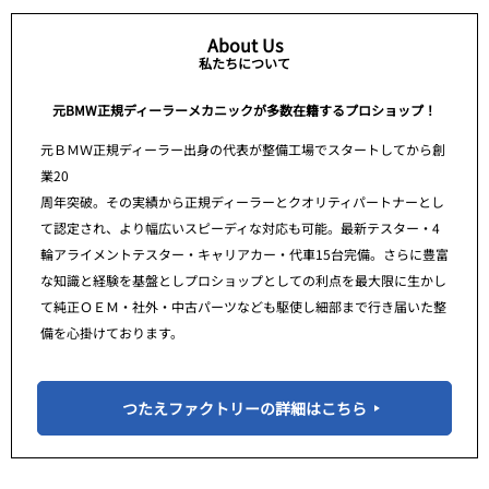
About Us
私たちについて
元BMW正規ディーラーメカニックが多数在籍するプロショップ！
元ＢＭＷ正規ディーラー出身の代表が整備工場でスタートしてから創
業20
周年突破。その実績から正規ディーラーとクオリティパートナーとし
て認定され、より幅広いスピーディな対応も可能。最新テスター・4
輪アライメントテスター・キャリアカー・代車15台完備。さらに豊富
な知識と経験を基盤としプロショップとしての利点を最大限に生かし
て純正ＯＥＭ・社外・中古パーツなども駆使し細部まで行き届いた整
備を心掛けております。
つたえファクトリーの詳細はこちら