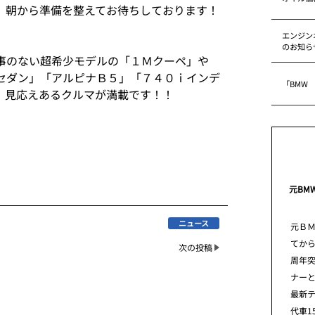
、朝から準備を整えてお待ちしております！
エンジン
のお知ら
事のない超希少モデルの「１Ｍクーペ」や
セダン」「アルピナＢ５」「７４０ｉインデ
「BMW
、見応えあるクルマが満載です！！
元BM
ニュース
元Ｂ
てから
次の投稿
周年
ナー
最新
代車1