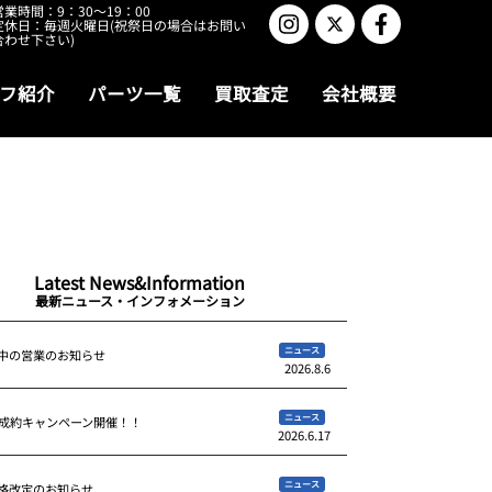
営業時間：9：30～19：00
定休日：毎週火曜日(祝祭日の場合はお問い
合わせ下さい)
フ紹介
パーツ一覧
買取査定
会社概要
Latest News&Information
最新ニュース・インフォメーション
ニュース
中の営業のお知らせ
2026.8.6
ニュース
ご成約キャンペーン開催！！
2026.6.17
ニュース
格改定のお知らせ