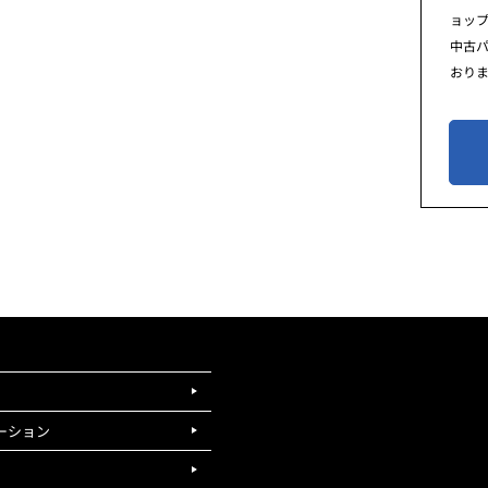
ョッ
中古
おり
ーション