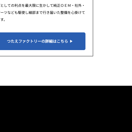
プとしての利点を最大限に生かして純正ＯＥＭ・社外・
パーツなども駆使し細部まで行き届いた整備を心掛けて
ます。
つたえファクトリーの詳細はこちら