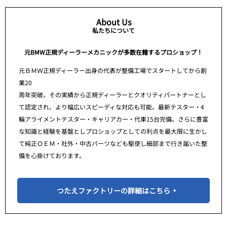
About Us
私たちについて
元BMW正規ディーラーメカニックが多数在籍するプロショップ！
元ＢＭＷ正規ディーラー出身の代表が整備工場でスタートしてから創
業20
周年突破。その実績から正規ディーラーとクオリティパートナーとし
て認定され、より幅広いスピーディな対応も可能。最新テスター・4
輪アライメントテスター・キャリアカー・代車15台完備。さらに豊富
な知識と経験を基盤としプロショップとしての利点を最大限に生かし
て純正ＯＥＭ・社外・中古パーツなども駆使し細部まで行き届いた整
備を心掛けております。
つたえファクトリーの詳細はこちら