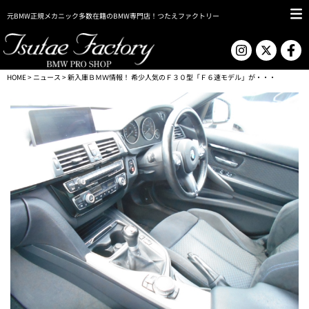
元BMW正規メカニック多数在籍のBMW専門店！つたえファクトリー
HOME
>
ニュース
> 新入庫ＢＭＷ情報！ 希少人気のＦ３０型「Ｆ６速モデル」が・・・