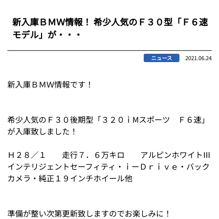
新入庫ＢＭＷ情報！ 希少人気のＦ３０型「Ｆ６速
モデル」が・・・
ニュース
2021.06.24
新入庫ＢＭＷ情報です！
希少人気のＦ３０後期型「３２０ｉMスポーツ Ｆ６速」
が入庫致しました！
Ｈ２８／１ 走行７．６万キロ アルピンホワイトⅢ
インテリジェントセーフィティ・ｉーＤｒｉｖｅ・バック
カメラ・純正１９インチホイール他
準備が整い次第更新致しますのでお楽しみに！