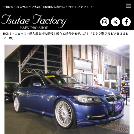
元BMW正規メカニック多数在籍のBMW専門店！つたえファクトリー
HOME
>
ニュース
> 新入庫ＢＭＷ情報！続々と超希少モデルが！「Ｅ９０型 アルピナＢ３Ｓビ
ターボ」・・