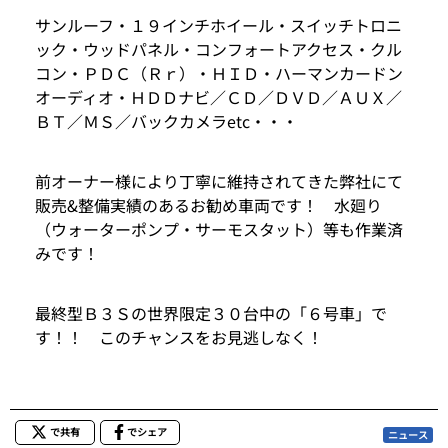
サンルーフ・１９インチホイール・スイッチトロニ
ック・ウッドパネル・コンフォートアクセス・クル
コン・ＰＤＣ（Ｒｒ）・ＨＩＤ・ハーマンカードン
オーディオ・ＨＤＤナビ／ＣＤ／ＤＶＤ／ＡＵＸ／
ＢＴ／ＭＳ／バックカメラetc・・・
前オーナー様により丁寧に維持されてきた弊社にて
販売&整備実績のあるお勧め車両です！ 水廻り
（ウォーターポンプ・サーモスタット）等も作業済
みです！
最終型Ｂ３Ｓの世界限定３０台中の「６号車」で
す！！ このチャンスをお見逃しなく！
で共有
でシェア
ニュース