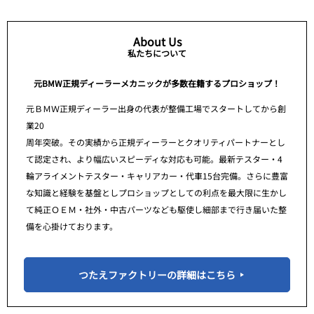
About Us
私たちについて
元BMW正規ディーラーメカニックが多数在籍するプロショップ！
元ＢＭＷ正規ディーラー出身の代表が整備工場でスタートしてから創
業20
周年突破。その実績から正規ディーラーとクオリティパートナーとし
て認定され、より幅広いスピーディな対応も可能。最新テスター・4
輪アライメントテスター・キャリアカー・代車15台完備。さらに豊富
な知識と経験を基盤としプロショップとしての利点を最大限に生かし
て純正ＯＥＭ・社外・中古パーツなども駆使し細部まで行き届いた整
備を心掛けております。
つたえファクトリーの詳細はこちら