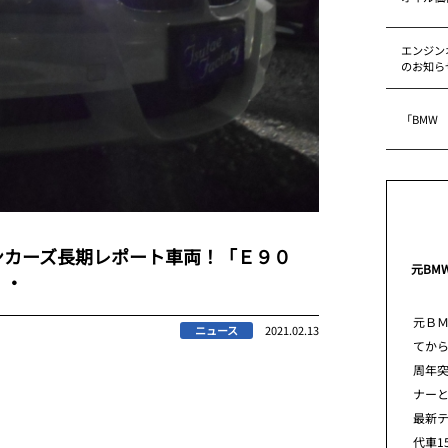
エンジン
のお知ら
「BMW
ンカーズ長期レポート車両！「Ｅ９０
元BM
・・
元Ｂ
ニュース
2021.02.13
てから
周年
ナー
最新
代車1