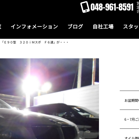
048-961-8591
覧
インフォメーション
ブログ
自社工場
スタッ
！「Ｅ９０型 ３２０ｉＭスポ Ｆ６速」が・・・
お盆期間
6・7月
オイル価