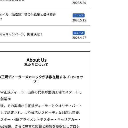
2026.5.30
オイル（油脂類）等の供給量と価格変更
ニュース
せ
2026.5.15
ニュース
 GWキャンペーン」開催決定！
2026.4.27
About Us
私たちについて
W正規ディーラーメカニックが多数在籍するプロショッ
プ！
ＭＷ正規ディーラー出身の代表が整備工場でスタートし
創業20
突破。その実績から正規ディーラーとクオリティパート
として認定され、より幅広いスピーディな対応も可能。
テスター・4輪アライメントテスター・キャリアカー・
5台完備。さらに豊富な知識と経験を基盤としプロシ