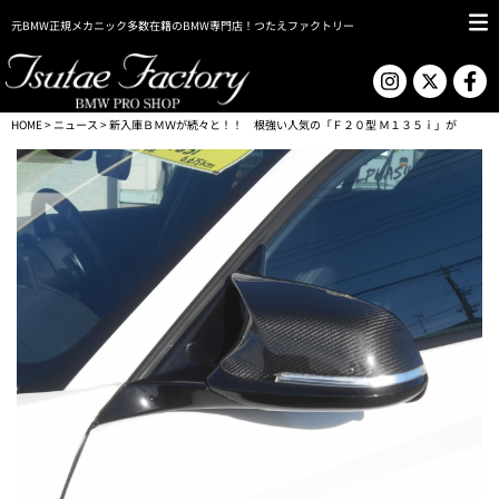
元BMW正規メカニック多数在籍のBMW専門店！つたえファクトリー
HOME
>
ニュース
> 新入庫ＢＭＷが続々と！！ 根強い人気の「Ｆ２０型 Ｍ１３５ｉ」が