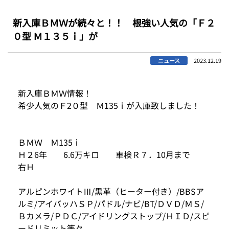
新入庫ＢＭＷが続々と！！ 根強い人気の「Ｆ２
０型 Ｍ１３５ｉ」が
ニュース
2023.12.19
新入庫ＢＭＷ情報！
希少人気のＦ2０型 Ｍ135ｉが入庫致しました！
ＢＭＷ Ｍ135ｉ
Ｈ２6年 6.6万キロ 車検Ｒ７．10月まで
右Ｈ
アルピンホワイトⅢ/黒革（ヒーター付き）/BBSア
ルミ/アイバッハＳＰ/パドル/ナビ/BT/ＤＶＤ/ＭＳ/
Ｂカメラ/ＰＤＣ/アイドリングストップ/ＨＩＤ/スピ
ードリミット等々