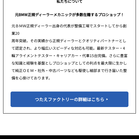
私たちについて
元BMW正規ディーラーメカニックが多数在籍するプロショップ！
元ＢＭＷ正規ディーラー出身の代表が整備工場でスタートしてから創
業20
周年突破。その実績から正規ディーラーとクオリティパートナーとし
て認定され、より幅広いスピーディな対応も可能。最新テスター・4
輪アライメントテスター・キャリアカー・代車15台完備。さらに豊富
な知識と経験を基盤としプロショップとしての利点を最大限に生かし
て純正ＯＥＭ・社外・中古パーツなども駆使し細部まで行き届いた整
備を心掛けております。
つたえファクトリーの詳細はこちら