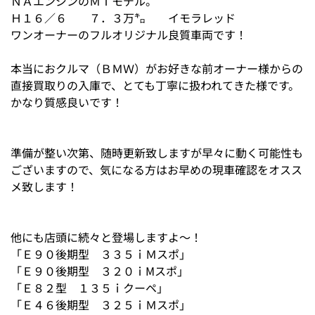
ＮＡエンジンのＭＴモデル。
Ｈ１６／６ ７．３万㌔ イモラレッド
ワンオーナーのフルオリジナル良質車両です！
本当におクルマ（ＢＭＷ）がお好きな前オーナー様からの
直接買取りの入庫で、とても丁寧に扱われてきた様です。
かなり質感良いです！
準備が整い次第、随時更新致しますが早々に動く可能性も
ございますので、気になる方はお早めの現車確認をオスス
メ致します！
他にも店頭に続々と登場しますよ～！
「Ｅ９０後期型 ３３５ｉＭスポ」
「Ｅ９０後期型 ３２０ｉMスポ」
「Ｅ８２型 １３５ｉクーペ」
「Ｅ４６後期型 ３２５ｉＭスポ」