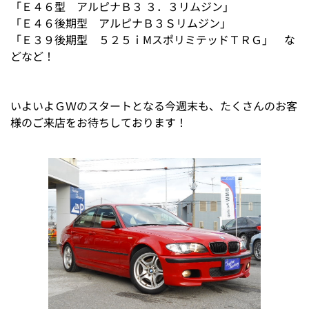
「Ｅ４６型 アルピナＢ３ ３．３リムジン」
「Ｅ４６後期型 アルピナＢ３Ｓリムジン」
「Ｅ３９後期型 ５２５ｉMスポリミテッドＴＲＧ」 な
どなど！
いよいよＧＷのスタートとなる今週末も、たくさんのお客
様のご来店をお待ちしております！