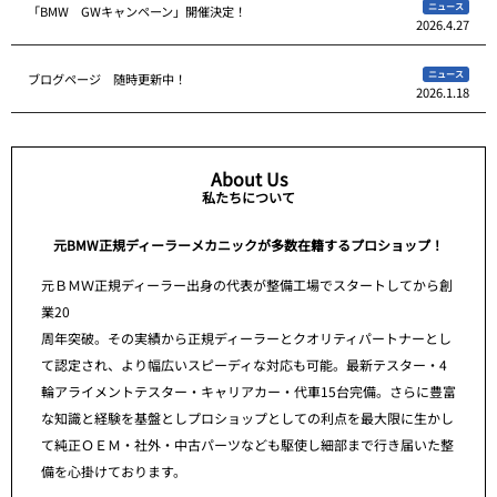
ニュース
「BMW GWキャンペーン」開催決定！
2026.4.27
ニュース
ブログページ 随時更新中！
2026.1.18
About Us
私たちについて
元BMW正規ディーラーメカニックが多数在籍するプロショップ！
元ＢＭＷ正規ディーラー出身の代表が整備工場でスタートしてから創
業20
周年突破。その実績から正規ディーラーとクオリティパートナーとし
て認定され、より幅広いスピーディな対応も可能。最新テスター・4
輪アライメントテスター・キャリアカー・代車15台完備。さらに豊富
な知識と経験を基盤としプロショップとしての利点を最大限に生かし
て純正ＯＥＭ・社外・中古パーツなども駆使し細部まで行き届いた整
備を心掛けております。