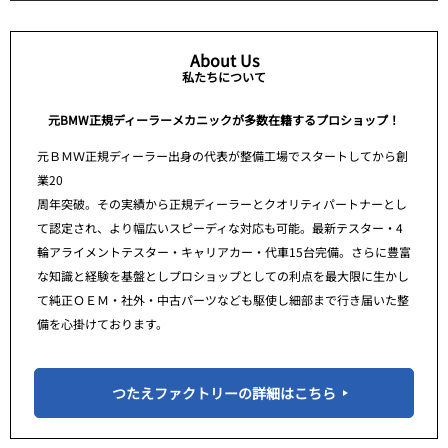
About Us
私たちについて
元BMW正規ディーラーメカニックが多数在籍するプロショップ！
元ＢＭＷ正規ディーラー出身の代表が整備工場でスタートしてから創
業20
周年突破。その実績から正規ディーラーとクオリティパートナーとし
て認定され、より幅広いスピーディな対応も可能。最新テスター・4
輪アライメントテスター・キャリアカー・代車15台完備。さらに豊富
な知識と経験を基盤としプロショップとしての利点を最大限に生かし
て純正ＯＥＭ・社外・中古パーツなども駆使し細部まで行き届いた整
備を心掛けております。
つたえファクトリーの詳細はこちら