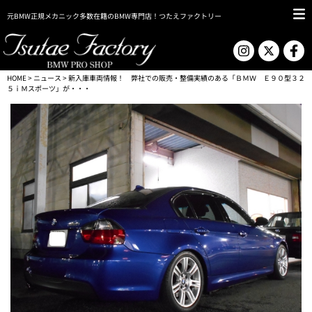
元BMW正規メカニック多数在籍のBMW専門店！つたえファクトリー
HOME
>
ニュース
> 新入庫車両情報！ 弊社での販売・整備実績のある「ＢＭＷ Ｅ９０型３２
５ｉＭスポーツ」が・・・