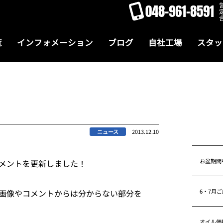
048-961-8591
覧
インフォメーション
ブログ
自社工場
スタッ
ニュース
2013.12.10
お盆期間
メントを更新しました！
6・7月
画像やコメントからは分からない部分を
オイル価