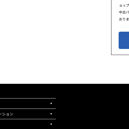
ョッ
中古
おり
ーション