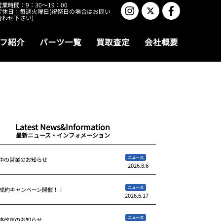
営業時間：9：30～19：00
定休日：毎週火曜日(祝祭日の場合はお問い
合わせ下さい)
フ紹介
パーツ一覧
買取査定
会社概要
Latest News&Information
最新ニュース・インフォメーション
ニュース
中の営業のお知らせ
2026.8.6
ニュース
ご成約キャンペーン開催！！
2026.6.17
ニュース
格改定のお知らせ