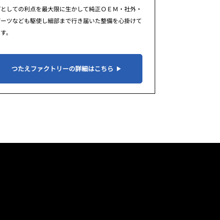
プとしての利点を最大限に生かして純正ＯＥＭ・社外・
パーツなども駆使し細部まで行き届いた整備を心掛けて
ます。
つたえファクトリーの詳細はこちら