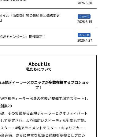
2026.5.30
オイル（油脂類）等の供給量と価格変更
ニュース
せ
2026.5.15
ニュース
 GWキャンペーン」開催決定！
2026.4.27
About Us
私たちについて
W正規ディーラーメカニックが多数在籍するプロショッ
プ！
ＭＷ正規ディーラー出身の代表が整備工場でスタートし
創業20
突破。その実績から正規ディーラーとクオリティパート
として認定され、より幅広いスピーディな対応も可能。
テスター・4輪アライメントテスター・キャリアカー・
5台完備。さらに豊富な知識と経験を基盤としプロシ