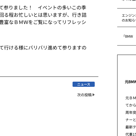
て参りました！ イベントの多いこの季
回る程お忙しいとは思いますが、行き詰
エンジン
のお知ら
豊富なＢＭＷをご覧になってリフレッシ
「BMW
て行ける様にバリバリ進めて参りますの
元BM
ニュース
次の投稿
元Ｂ
てから
周年
ナー
最新
代車1