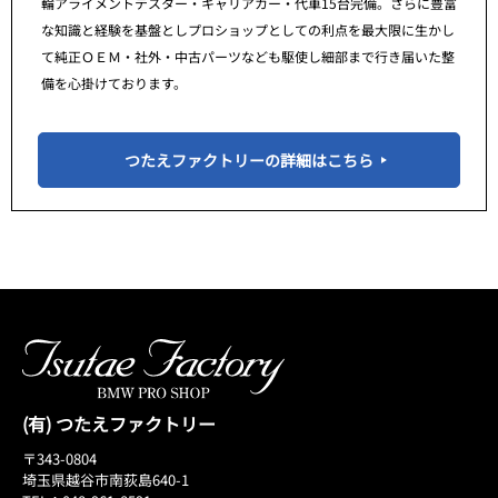
輪アライメントテスター・キャリアカー・代車15台完備。さらに豊富
な知識と経験を基盤としプロショップとしての利点を最大限に生かし
て純正ＯＥＭ・社外・中古パーツなども駆使し細部まで行き届いた整
備を心掛けております。
つたえファクトリーの詳細はこちら
(有) つたえファクトリー
〒343-0804
埼玉県越谷市南荻島640-1