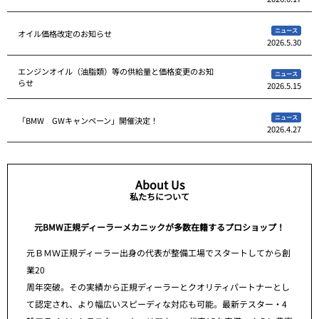
ニュース
オイル価格改定のお知らせ
2026.5.30
エンジンオイル（油脂類）等の供給量と価格変更のお知
ニュース
らせ
2026.5.15
ニュース
「BMW GWキャンペーン」開催決定！
2026.4.27
About Us
私たちについて
元BMW正規ディーラーメカニックが多数在籍するプロショップ！
元ＢＭＷ正規ディーラー出身の代表が整備工場でスタートしてから創
業20
周年突破。その実績から正規ディーラーとクオリティパートナーとし
て認定され、より幅広いスピーディな対応も可能。最新テスター・4