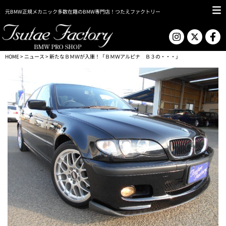
元BMW正規メカニック多数在籍のBMW専門店！つたえファクトリー
HOME
>
ニュース
> 新たなＢＭＷが入庫！「ＢＭＷアルピナ Ｂ３の・・・」