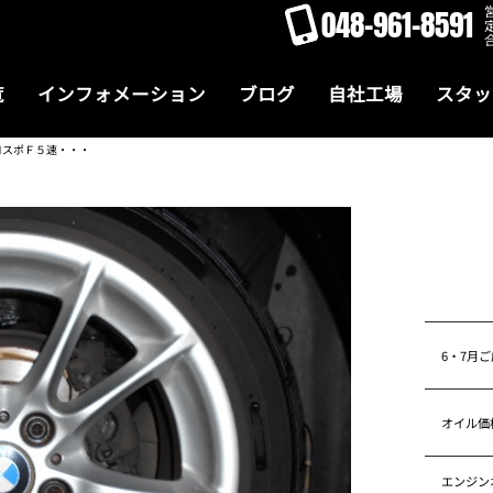
048-961-8591
覧
インフォメーション
ブログ
自社工場
スタッ
ＭスポＦ５速・・・
6・7月
オイル価
エンジン