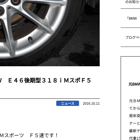
のお知ら
「BMW
ブログペ
Ｗ Ｅ４６後期型３１８ｉＭスポＦ５
元BM
元Ｂ
ニュース
2016.10.11
てから
周年
ナー
最新
ｉＭスポーツ Ｆ５速です！
代車1