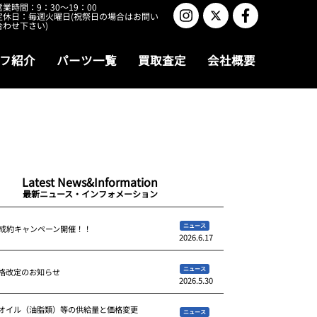
営業時間：9：30～19：00
定休日：毎週火曜日(祝祭日の場合はお問い
合わせ下さい)
フ紹介
パーツ一覧
買取査定
会社概要
Latest News&Information
最新ニュース・インフォメーション
ニュース
ご成約キャンペーン開催！！
2026.6.17
ニュース
格改定のお知らせ
2026.5.30
オイル（油脂類）等の供給量と価格変更
ニュース