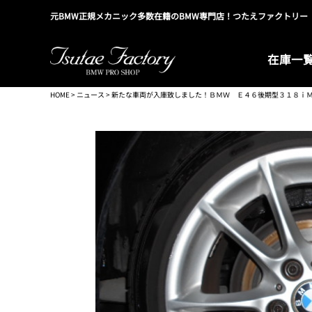
元BMW正規メカニック多数在籍のBMW専門店！つたえファクトリー
在庫一
HOME
>
ニュース
> 新たな車両が入庫致しました！ＢＭＷ Ｅ４６後期型３１８ｉ