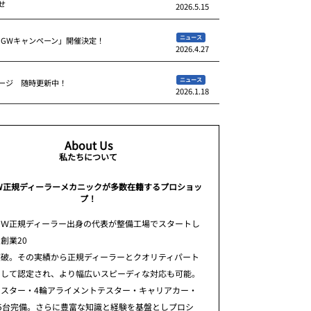
せ
2026.5.15
ニュース
 GWキャンペーン」開催決定！
2026.4.27
ニュース
ージ 随時更新中！
2026.1.18
About Us
私たちについて
W正規ディーラーメカニックが多数在籍するプロショッ
プ！
ＭＷ正規ディーラー出身の代表が整備工場でスタートし
創業20
突破。その実績から正規ディーラーとクオリティパート
として認定され、より幅広いスピーディな対応も可能。
テスター・4輪アライメントテスター・キャリアカー・
5台完備。さらに豊富な知識と経験を基盤としプロシ